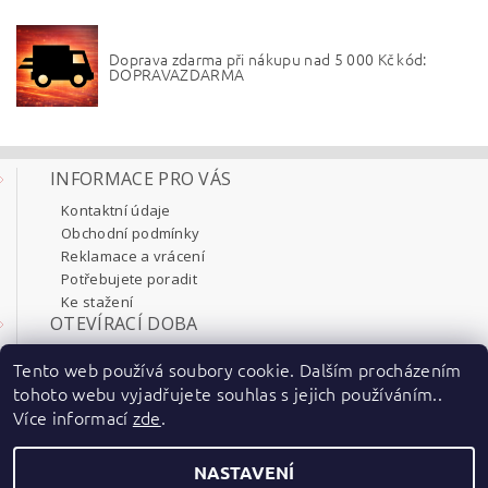
Doprava zdarma při nákupu nad 5 000 Kč kód:
DOPRAVAZDARMA
INFORMACE PRO VÁS
Kontaktní údaje
Obchodní podmínky
Reklamace a vrácení
Potřebujete poradit
Ke stažení
OTEVÍRACÍ DOBA
Pondělí 8:00 - 17:30
Tento web používá soubory cookie. Dalším procházením
Úterý 8:00 - 17:30
tohoto webu vyjadřujete souhlas s jejich používáním..
Středa 8:00 - 17:30
Více informací
zde
.
Čtvrtek 8:00 - 17:30
Pátek 8:00 - 17:30
NASTAVENÍ