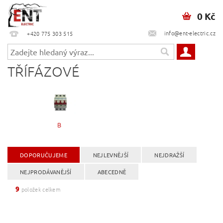
0 Kč
info@ent-electric.cz
+420 775 303 515
TŘÍFÁZOVÉ
B
DOPORUČUJEME
NEJLEVNĚJŠÍ
NEJDRAŽŠÍ
NEJPRODÁVANĚJŠÍ
ABECEDNĚ
9
položek celkem