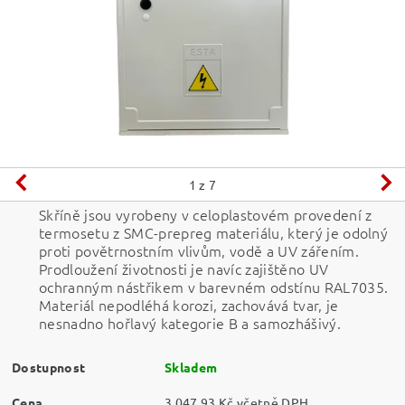
1
z 7
Skříně jsou vyrobeny v celoplastovém provedení z
termosetu z SMC-prepreg materiálu, který je odolný
proti povětrnostním vlivům, vodě a UV zářením.
Prodloužení životnosti je navíc zajištěno UV
ochranným nástřikem v barevném odstínu RAL7035.
Materiál nepodléhá korozi, zachovává tvar, je
nesnadno hořlavý kategorie B a samozhášivý.
Dostupnost
Skladem
Cena
3 047,93 Kč včetně DPH