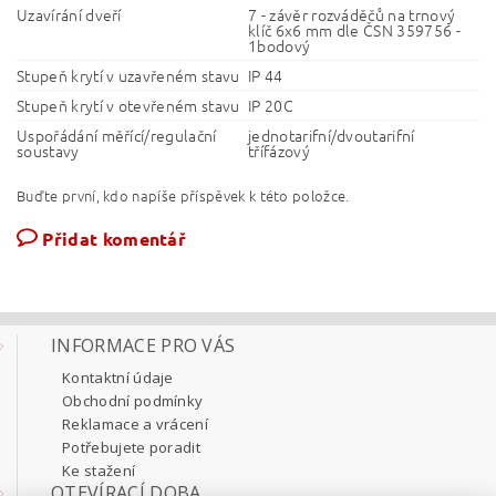
Uzavírání dveří
7 - závěr rozváděčů na trnový
klíč 6x6 mm dle ČSN 359756 -
1bodový
Stupeň krytí v uzavřeném stavu
IP 44
Stupeň krytí v otevřeném stavu
IP 20C
Uspořádání měřící/regulační
jednotarifní/dvoutarifní
soustavy
třífázový
Buďte první, kdo napíše příspěvek k této položce.
Přidat komentář
INFORMACE PRO VÁS
Kontaktní údaje
Obchodní podmínky
Reklamace a vrácení
Potřebujete poradit
Ke stažení
OTEVÍRACÍ DOBA