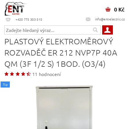
0 Kč
info@ent-electric.cz
+420 775 303 515
PLASTOVÝ ELEKTROMĚROVÝ
ROZVADĚČ ER 212 NVP7P 40A
QM (3F 1/2 S) 1BOD. (O3/4)
11 hodnocení
Tip