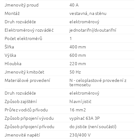
Jmenovitý proud
40 A
Montáž
vestavná, na stěnu
Druh rozváděče
elektroměrový
Elektroměrový rozváděč
jednotarifní/dvoutarifní
Počet elektroměrů
1
Šířka
400 mm
Výška
600 mm
Hloubka
220 mm
Jmenovitý kmitočet
50 Hz
Materiálové provedení
N - celoplastové provedení z
termosetu
Druh rozváděče
elektroměrový
Způsob zajištění
hlavní jistič
Průřez vodičů přívodu
16 mm2
Způsob připojení vývodu
vypínač 63A 3P
Způsob připojení přívodu
do jističe (není součástí)
Jmenovité napětí
230/400 V