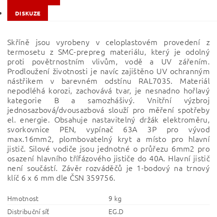
DISKUZE
Skříně jsou vyrobeny v celoplastovém provedení z
termosetu z SMC-prepreg materiálu, který je odolný
proti povětrnostním vlivům, vodě a UV zářením.
Prodloužení životnosti je navíc zajištěno UV ochranným
nástřikem v barevném odstínu RAL7035. Materiál
nepodléhá korozi, zachovává tvar, je nesnadno hořlavý
kategorie B a samozhášivý. Vnitřní výzbroj
jednosazbová/dvousazbová slouží pro měření spotřeby
el. energie. Obsahuje nastavitelný držák elektroměru,
svorkovnice PEN, vypínač 63A 3P pro vývod
max.16mm2, plombovatelný kryt a místo pro hlavní
jistič. Silové vodiče jsou jednotné o průřezu 6mm2 pro
osazení hlavního třífázového jističe do 40A. Hlavní jistič
není součástí. Závěr rozváděčů je 1-bodový na trnový
klíč 6 x 6 mm dle ČSN 359756.
Hmotnost
9 kg
Distribuční síť
EG.D