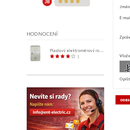
Jmén
E-mai
HODNOCENÍ
Zprá
Plastový elektroměrový rozvaděč ER 212 NVP7P 40A QM (3f 1/2 S) 1bod. (O3/4)
Vlože
|
Opišt