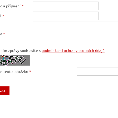
o a příjmení
l
va
ním zprávy souhlasíte s
podmínkami ochrany osobních údajů
e text z obrázku