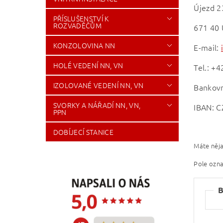
Újezd 2
PŘÍSLUŠENSTVÍ K
ROZVADĚČŮM
671 40 
KONZOLOVINA NN
E-mail:
HOLÉ VEDENÍ NN, VN
Tel.: +
IZOLOVANÉ VEDENÍ NN, VN
Bankovn
SVORKY A NÁŘADÍ NN, VN,
IBAN: C
PPN
DOBÍJECÍ STANICE
Máte něja
Pole ozn