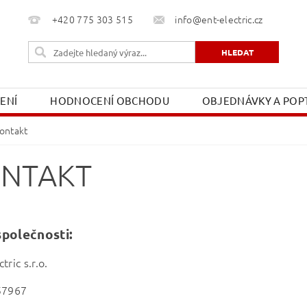
+420 775 303 515
info@ent-electric.cz
ŽENÍ
HODNOCENÍ OBCHODU
OBJEDNÁVKY A POPT
OBCHODNÍ PODMÍNKY
MOJE OBJEDNÁVKA
ontakt
NTAKT
ídlo společnos
tric s.r.o.
57967