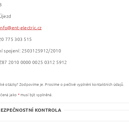
3
Újezd
info@ent-electric.cz
420 775 303 515
í spojení:
2503125912/2010
Z87 2010 0000 0025 0312 5912
ké otázky? Zodpovíme je. Prosíme o pečlivé vyplnění kontaktních údajů.
ačená jako
*
musí být vyplněná.
BEZPEČNOSTNÍ KONTROLA