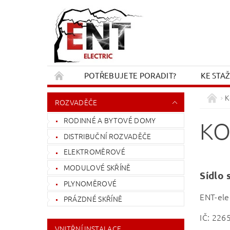
POTŘEBUJETE PORADIT?
KE STA
REKLAMACE A VRÁCENÍ
KONTAKT
K
ROZVADĚČE
RODINNÉ A BYTOVÉ DOMY
KO
DISTRIBUČNÍ ROZVADĚČE
ELEKTROMĚROVÉ
MODULOVÉ SKŘÍNĚ
S
PLYNOMĚROVÉ
ENT-elec
PRÁZDNÉ SKŘÍNĚ
IČ: 226
VNITŘNÍ INSTALACE