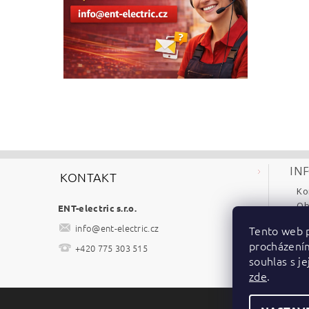
IN
KONTAKT
Ko
Ob
ENT-electric s.r.o.
Re
info
@
ent-electric.cz
Tento web p
Po
procházení
+420 775 303 515
Ke
souhlas s je
zde
.