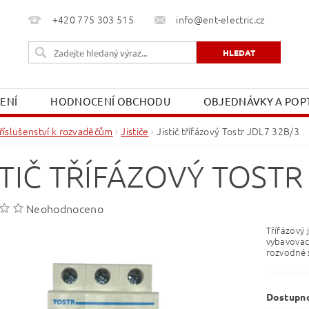
+420 775 303 515
info@ent-electric.cz
ŽENÍ
HODNOCENÍ OBCHODU
OBJEDNÁVKY A POPT
OBCHODNÍ PODMÍNKY
MOJE OBJEDNÁVKA
říslušenství k rozvaděčům
Jističe
Jistič třífázový Tostr JDL7 32B/3
STIČ TŘÍFÁZOVÝ TOSTR
Neohodnoceno
Třífázový 
vybavovací
rozvodné s
Dostupn