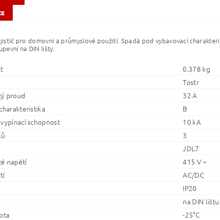
ZE
 jistič pro domovní a průmyslové použití. Spadá pod vybavovací charakteri
upevní na DIN lišty.
t
0.378 kg
Tostr
ý proud
32 A
charakteristika
B
 vypínací schopnost
10 kA
lů
3
JDL7
é napětí
415 V ~
tí
AC/DC
IP20
na DIN lištu
ota
-25°C