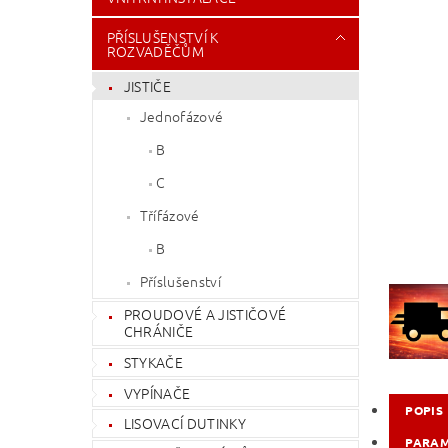
PŘÍSLUŠENSTVÍ K
ROZVADĚČŮM
JISTIČE
Jednofázové
B
C
Třífázové
B
Příslušenství
PROUDOVÉ A JISTIČOVÉ
CHRÁNIČE
STYKAČE
VYPÍNAČE
POPIS
LISOVACÍ DUTINKY
PARA