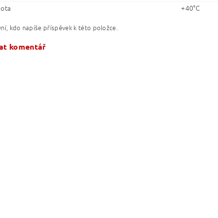
lota
+40°C
ní, kdo napíše příspěvek k této položce.
at komentář