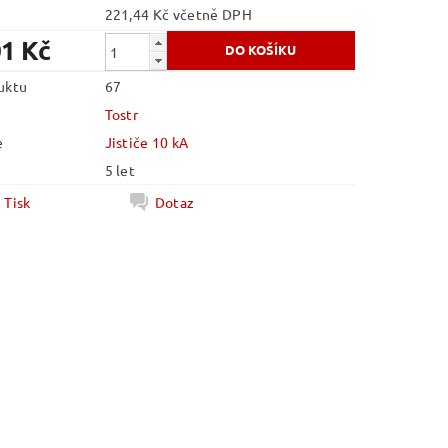
221,44 Kč včetně DPH
01 Kč
uktu
67
Tostr
e
Jističe 10 kA
5 let
Tisk
Dotaz