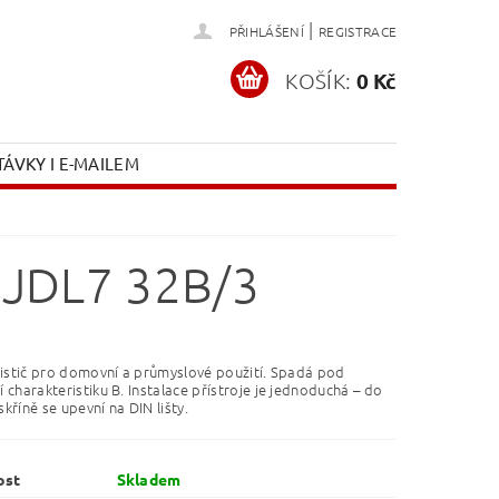
|
PŘIHLÁŠENÍ
REGISTRACE
KOŠÍK:
0 Kč
ÁVKY I E-MAILEM
 JDL7 32B/3
jistič pro domovní a průmyslové použití. Spadá pod
 charakteristiku B.
Instalace přístroje je jednoduchá – do
kříně se upevní na DIN lišty.
ost
Skladem