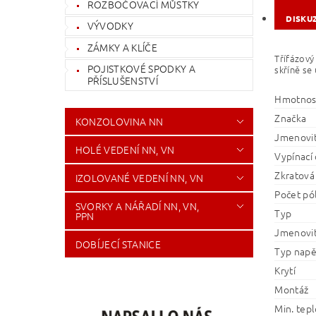
ROZBOČOVACÍ MŮSTKY
DISKU
VÝVODKY
ZÁMKY A KLÍČE
Třífázový
POJISTKOVÉ SPODKY A
skříně se 
PŘÍSLUŠENSTVÍ
Hmotnos
Značka
KONZOLOVINA NN
Jmenovit
HOLÉ VEDENÍ NN, VN
Vypínací 
Zkratová
IZOLOVANÉ VEDENÍ NN, VN
Počet pó
SVORKY A NÁŘADÍ NN, VN,
Typ
PPN
Jmenovit
DOBÍJECÍ STANICE
Typ napě
Krytí
Montáž
Min. tepl