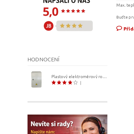
Max. tep
Buďte prv
Přid
HODNOCENÍ
Plastový elektroměrový rozvaděč ER 212 NVP7P 40A QM (3f 1/2 S) 1bod. (O3/4)
|