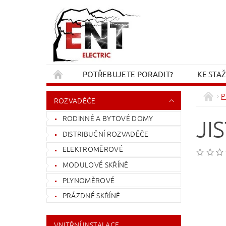
POTŘEBUJETE PORADIT?
KE STA
REKLAMACE A VRÁCENÍ
KONTAKT
P
ROZVADĚČE
RODINNÉ A BYTOVÉ DOMY
JI
DISTRIBUČNÍ ROZVADĚČE
ELEKTROMĚROVÉ
MODULOVÉ SKŘÍNĚ
PLYNOMĚROVÉ
PRÁZDNÉ SKŘÍNĚ
VNITŘNÍ INSTALACE