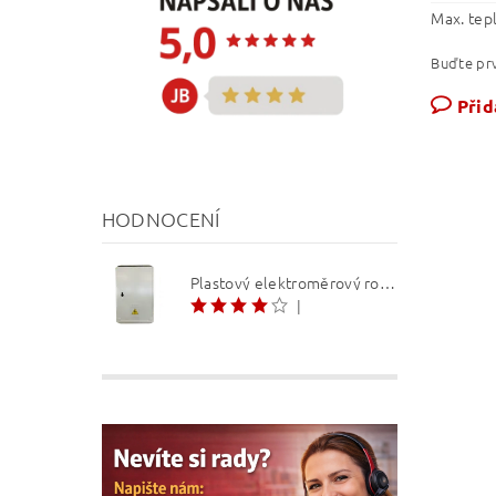
Max. tep
Buďte prv
Přid
HODNOCENÍ
Plastový elektroměrový rozvaděč ER 212 NVP7P 40A QM (3f 1/2 S) 1bod. (O3/4)
|