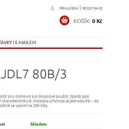
|
PŘIHLÁŠENÍ
REGISTRACE
KOŠÍK:
0 Kč
ÁVKY I E-MAILEM
 JDL7 80B/3
jistič pro domovní a průmyslové použití. Spadá pod
 charakteristiku B.
Instalace přístroje je jednoduchá – do
kříně se upevní na DIN lišty.
ost
Skladem