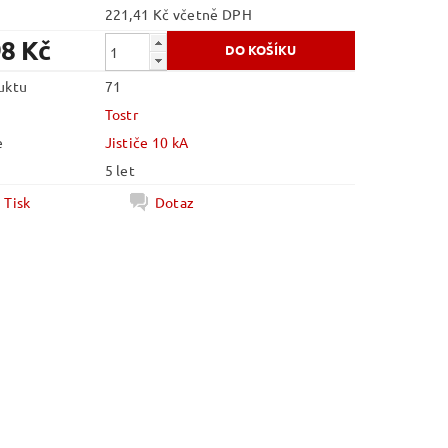
221,41 Kč včetně DPH
98 Kč
uktu
71
Tostr
e
Jističe 10 kA
5 let
Tisk
Dotaz