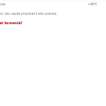
lota
+40°C
ní, kdo napíše příspěvek k této položce.
at komentář