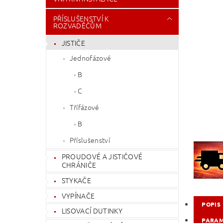
PŘÍSLUŠENSTVÍ K
ROZVADĚČŮM
JISTIČE
Jednofázové
B
C
Třífázové
B
Příslušenství
PROUDOVÉ A JISTIČOVÉ
CHRÁNIČE
STYKAČE
VYPÍNAČE
POPIS
LISOVACÍ DUTINKY
PARA