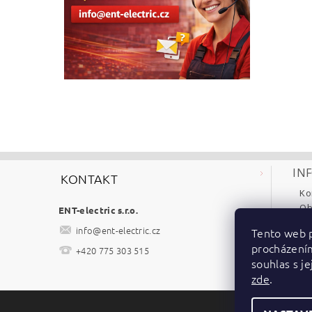
IN
KONTAKT
Ko
Ob
ENT-electric s.r.o.
Re
info
@
ent-electric.cz
Tento web p
Po
procházení
+420 775 303 515
Ke
souhlas s je
zde
.