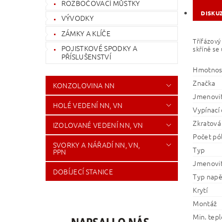
ROZBOČOVACÍ MŮSTKY
DISKU
VÝVODKY
ZÁMKY A KLÍČE
Třífázový
POJISTKOVÉ SPODKY A
skříně se 
PŘÍSLUŠENSTVÍ
Hmotnos
Značka
KONZOLOVINA NN
Jmenovit
HOLÉ VEDENÍ NN, VN
Vypínací 
Zkratová
IZOLOVANÉ VEDENÍ NN, VN
Počet pó
SVORKY A NÁŘADÍ NN, VN,
Typ
PPN
Jmenovit
DOBÍJECÍ STANICE
Typ napě
Krytí
Montáž
Min. tepl