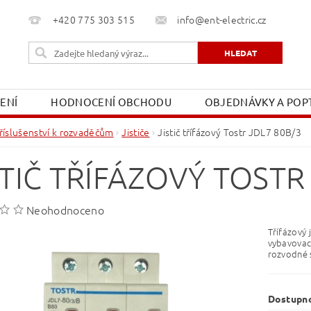
+420 775 303 515
info@ent-electric.cz
ŽENÍ
HODNOCENÍ OBCHODU
OBJEDNÁVKY A POPT
OBCHODNÍ PODMÍNKY
MOJE OBJEDNÁVKA
říslušenství k rozvaděčům
Jističe
Jistič třífázový Tostr JDL7 80B/3
STIČ TŘÍFÁZOVÝ TOSTR
Neohodnoceno
Třífázový 
vybavovací
rozvodné s
Dostupn