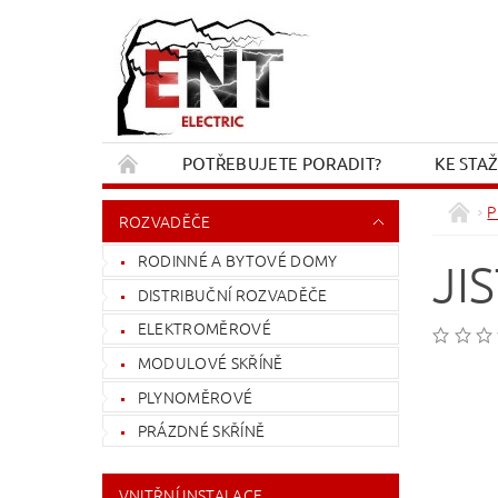
POTŘEBUJETE PORADIT?
KE STA
REKLAMACE A VRÁCENÍ
KONTAKT
P
ROZVADĚČE
RODINNÉ A BYTOVÉ DOMY
JI
DISTRIBUČNÍ ROZVADĚČE
ELEKTROMĚROVÉ
MODULOVÉ SKŘÍNĚ
PLYNOMĚROVÉ
PRÁZDNÉ SKŘÍNĚ
VNITŘNÍ INSTALACE