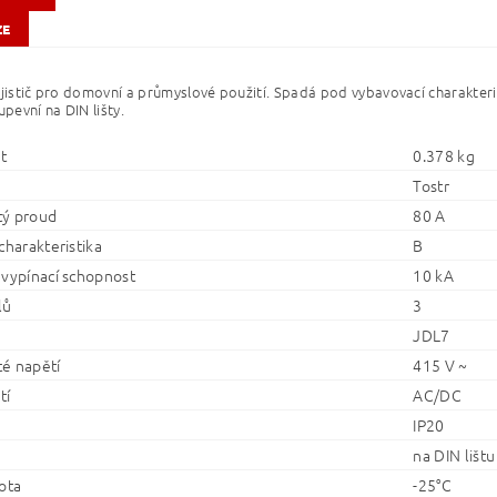
ZE
 jistič pro domovní a průmyslové použití. Spadá pod vybavovací charakteri
upevní na DIN lišty.
t
0.378 kg
Tostr
ý proud
80 A
charakteristika
B
 vypínací schopnost
10 kA
lů
3
JDL7
é napětí
415 V ~
tí
AC/DC
IP20
na DIN lištu
ota
-25°C