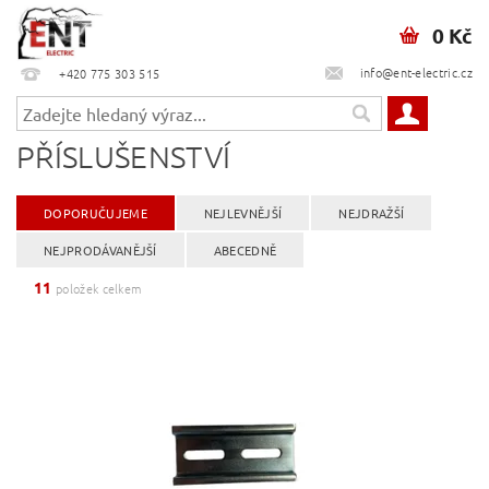
0 Kč
info@ent-electric.cz
+420 775 303 515
PŘÍSLUŠENSTVÍ
DOPORUČUJEME
NEJLEVNĚJŠÍ
NEJDRAŽŠÍ
NEJPRODÁVANĚJŠÍ
ABECEDNĚ
11
položek celkem