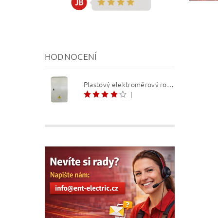
HODNOCENÍ
Plastový elektroměrový rozvaděč ER 212 NVP7P 40A QM (3f 1/2 S) 1bod. (O3/4)
|