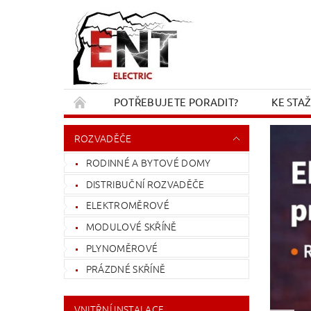
POTŘEBUJETE PORADIT?
KE STA
REKLAMACE A VRÁCENÍ
KONTAKT
ROZVADĚČE
RODINNÉ A BYTOVÉ DOMY
DISTRIBUČNÍ ROZVADĚČE
ELEKTROMĚROVÉ
MODULOVÉ SKŘÍNĚ
PLYNOMĚROVÉ
PRÁZDNÉ SKŘÍNĚ
VNITŘNÍ INSTALACE