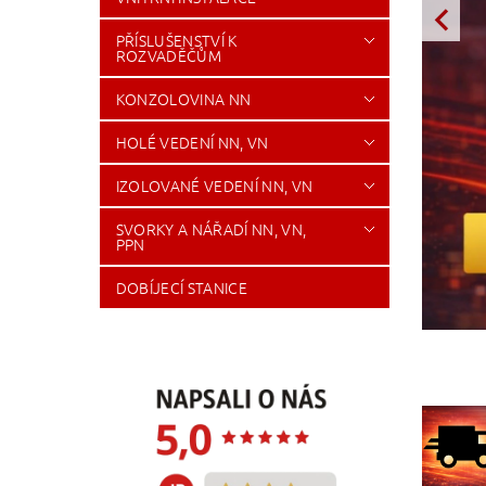
PŘÍSLUŠENSTVÍ K
ROZVADĚČŮM
KONZOLOVINA NN
HOLÉ VEDENÍ NN, VN
IZOLOVANÉ VEDENÍ NN, VN
SVORKY A NÁŘADÍ NN, VN,
PPN
DOBÍJECÍ STANICE