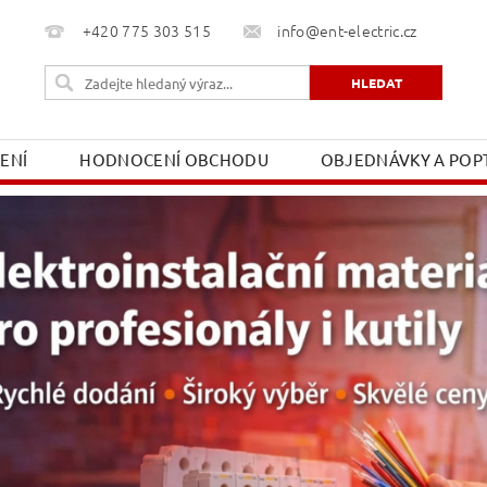
+420 775 303 515
info@ent-electric.cz
ŽENÍ
HODNOCENÍ OBCHODU
OBJEDNÁVKY A POPT
OBCHODNÍ PODMÍNKY
MOJE OBJEDNÁVKA