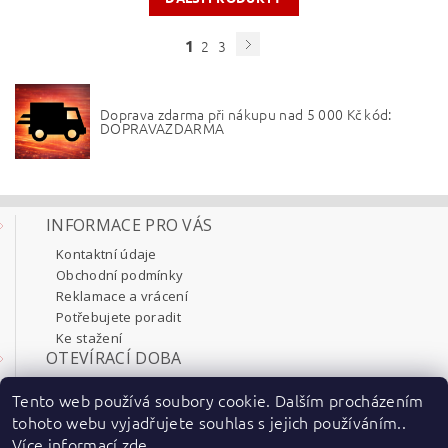
1
2
3
Doprava zdarma při nákupu nad 5 000 Kč kód:
DOPRAVAZDARMA
INFORMACE PRO VÁS
Kontaktní údaje
Obchodní podmínky
Reklamace a vrácení
Potřebujete poradit
Ke stažení
OTEVÍRACÍ DOBA
Pondělí 8:00 - 17:30
Tento web používá soubory cookie. Dalším procházením
Úterý 8:00 - 17:30
tohoto webu vyjadřujete souhlas s jejich používáním..
Středa 8:00 - 17:30
Více informací
zde
.