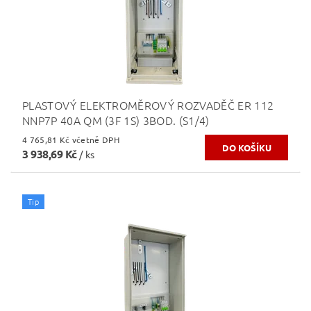
PLASTOVÝ ELEKTROMĚROVÝ ROZVADĚČ ER 112
NNP7P 40A QM (3F 1S) 3BOD. (S1/4)
4 765,81 Kč včetně DPH
3 938,69 Kč
/ ks
Tip