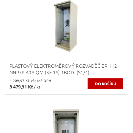
PLASTOVÝ ELEKTROMĚROVÝ ROZVADĚČ ER 112
NNP7P 40A QM (3F 1S) 1BOD. (S1/4)
4 209,97 Kč včetně DPH
3 479,31 Kč
/ ks