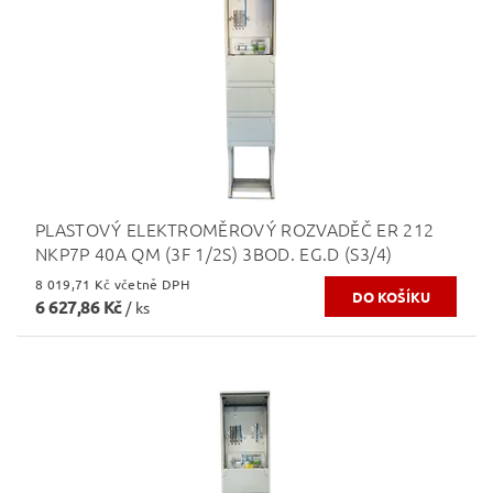
PLASTOVÝ ELEKTROMĚROVÝ ROZVADĚČ ER 212
NKP7P 40A QM (3F 1/2S) 3BOD. EG.D (S3/4)
8 019,71 Kč včetně DPH
6 627,86 Kč
/ ks