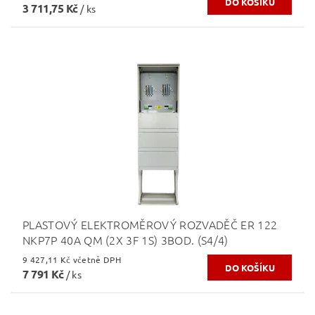
3 711,75 Kč
/ ks
PLASTOVÝ ELEKTROMĚROVÝ ROZVADĚČ ER 122
NKP7P 40A QM (2X 3F 1S) 3BOD. (S4/4)
9 427,11 Kč včetně DPH
7 791 Kč
/ ks