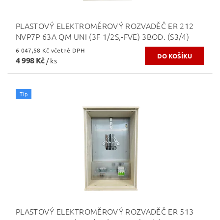
PLASTOVÝ ELEKTROMĚROVÝ ROZVADĚČ ER 212
NVP7P 63A QM UNI (3F 1/2S,-FVE) 3BOD. (S3/4)
6 047,58 Kč včetně DPH
4 998 Kč
/ ks
Tip
PLASTOVÝ ELEKTROMĚROVÝ ROZVADĚČ ER 513