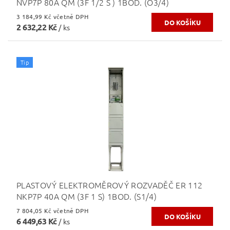
NVP7P 80A QM (3F 1/2 S ) 1BOD. (O3/4)
3 184,99 Kč včetně DPH
2 632,22 Kč
/ ks
Tip
PLASTOVÝ ELEKTROMĚROVÝ ROZVADĚČ ER 112
NKP7P 40A QM (3F 1 S) 1BOD. (S1/4)
7 804,05 Kč včetně DPH
6 449,63 Kč
/ ks