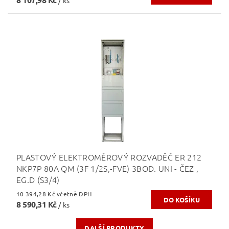
PLASTOVÝ ELEKTROMĚROVÝ ROZVADĚČ ER 212
NKP7P 80A QM (3F 1/2S,-FVE) 3BOD. UNI - ČEZ ,
EG.D (S3/4)
10 394,28 Kč včetně DPH
8 590,31 Kč
/ ks
DALŠÍ PRODUKTY