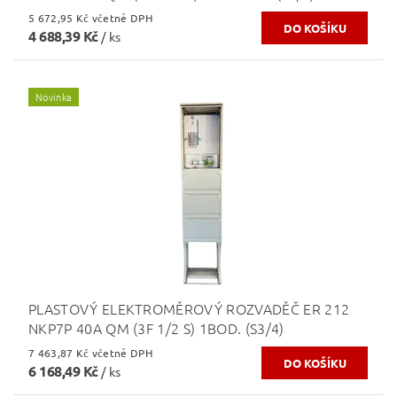
5 672,95 Kč včetně DPH
4 688,39 Kč
/ ks
Novinka
PLASTOVÝ ELEKTROMĚROVÝ ROZVADĚČ ER 212
NKP7P 40A QM (3F 1/2 S) 1BOD. (S3/4)
7 463,87 Kč včetně DPH
6 168,49 Kč
/ ks