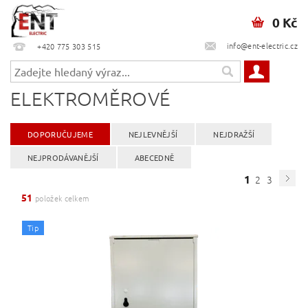
0 Kč
info@ent-electric.cz
+420 775 303 515
ELEKTROMĚROVÉ
DOPORUČUJEME
NEJLEVNĚJŠÍ
NEJDRAŽŠÍ
NEJPRODÁVANĚJŠÍ
ABECEDNĚ
1
2
3
51
položek celkem
Tip