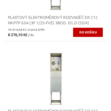
PLASTOVÝ ELEKTROMĚROVÝ ROZVADĚČ ER 212
NKP7P 63A (3F 1/2S-FVE) 3BOD. EG.D (S3/4)
10 014,08 Kč včetně DPH
8 276,10 Kč
/ ks
PLASTOVÝ ELEKTROMĚROVÝ ROZVADĚČ ER 212