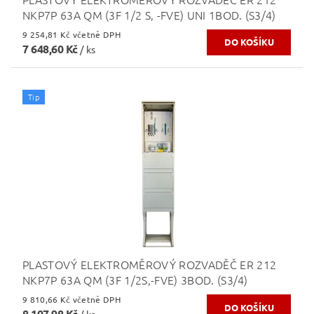
NKP7P 63A QM (3F 1/2 S, -FVE) UNI 1BOD. (S3/4)
9 254,81 Kč včetně DPH
7 648,60 Kč
/ ks
Tip
PLASTOVÝ ELEKTROMĚROVÝ ROZVADĚČ ER 212
NKP7P 63A QM (3F 1/2S,-FVE) 3BOD. (S3/4)
9 810,66 Kč včetně DPH
8 107,98 Kč
/ ks