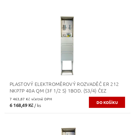
PLASTOVÝ ELEKTROMĚROVÝ ROZVADĚČ ER 212
NKP7P 40A QM (3F 1/2 S) 1BOD. (S3/4) ČEZ
7 463,87 Kč včetně DPH
6 168,49 Kč
/ ks