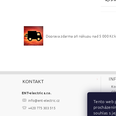
Doprava zdarma při nákupu nad 5 000 
IN
KONTAKT
Ko
Ob
ENT-electric s.r.o.
Re
info
@
ent-electric.cz
Tento web p
Po
procházení
+420 775 303 515
Ke
souhlas s je