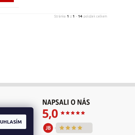
Stránka
1
z
1
-
14
položek celkem
UHLASÍM