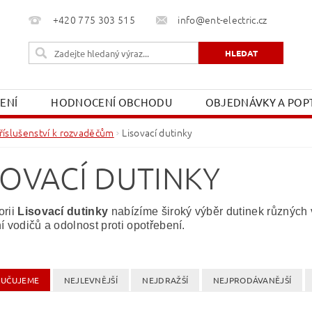
+420 775 303 515
info@ent-electric.cz
ŽENÍ
HODNOCENÍ OBCHODU
OBJEDNÁVKY A POPT
OBCHODNÍ PODMÍNKY
MOJE OBJEDNÁVKA
říslušenství k rozvaděčům
Lisovací dutinky
SOVACÍ DUTINKY
orii
Lisovací dutinky
nabízíme široký výběr dutinek různých ve
í vodičů a odolnost proti opotřebení.
UČUJEME
NEJLEVNĚJŠÍ
NEJDRAŽŠÍ
NEJPRODÁVANĚJŠÍ