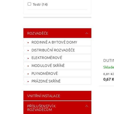
Tostr
(14)
ROZVADĚČE
RODINNÉ A BYTOVÉ DOMY
DISTRIBUČNÍ ROZVADĚČE
ELEKTROMĚROVÉ
DUTI
MODULOVÉ SKŘÍNĚ
Sklad
PLYNOMĚROVÉ
0,67 
PRÁZDNÉ SKŘÍNĚ
VNITŘNÍ INSTALACE
PŘÍSLUŠENSTVÍ K
ROZVADĚČŮM