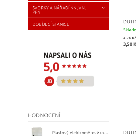
SVORKY A NÁŘADÍ NN, VN,
PPN
DUTI
DOBÍJECÍ STANICE
Sklad
3,50 
HODNOCENÍ
DUTI
Plastový elektroměrový rozvaděč ER 212 NVP7P 40A QM (3f 1/2 S) 1bod. (O3/4)