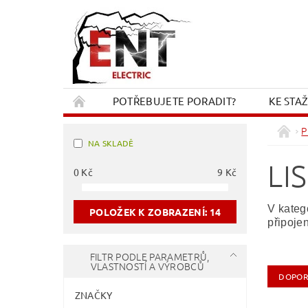
POTŘEBUJETE PORADIT?
KE STA
REKLAMACE A VRÁCENÍ
KONTAKT
P
NA SKLADĚ
LI
0
Kč
9
Kč
V kateg
POLOŽEK K ZOBRAZENÍ:
14
připojen
FILTR PODLE PARAMETRŮ,
VLASTNOSTÍ A VÝROBCŮ
DOPOR
ZNAČKY