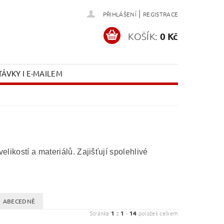
|
PŘIHLÁŠENÍ
REGISTRACE
KOŠÍK:
0 Kč
ÁVKY I E-MAILEM
likostí a materiálů. Zajišťují spolehlivé
ABECEDNĚ
Stránka
1
z
1
-
14
položek celkem