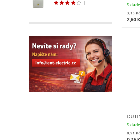
|
Sklad
2,60 
DUTI
Sklad
0,75 