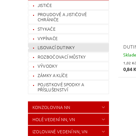
JISTIČE
PROUDOVÉ A JISTIČOVÉ
CHRÁNIČE
STYKAČE
VYPÍNAČE
DUTI
LISOVACÍ DUTINKY
Sklad
ROZBOČOVACÍ MŮSTKY
VÝVODKY
0,84 
ZÁMKY A KLÍČE
POJISTKOVÉ SPODKY A
PŘÍSLUŠENSTVÍ
KONZOLOVINA NN
HOLÉ VEDENÍ NN, VN
IZOLOVANÉ VEDENÍ NN, VN