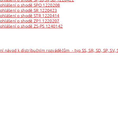
ohlášení o shodě SPO 1220208
ohlášení o shodě SR 1220423
ohlášení o shodě STR 1220414
ohlášení o shodě ZP1 1220207
ohlášení o shodě ZS-PS 1240142
í návod k distribučním rozváděčům - typ SS, SR, SD, SP, SV, 