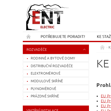
POTŘEBUJETE PORADIT?
KE STA
REKLAMACE A VRÁCENÍ
KONTAKT
K
ROZVADĚČE
RODINNÉ A BYTOVÉ DOMY
KE
DISTRIBUČNÍ ROZVADĚČE
ELEKTROMĚROVÉ
MODULOVÉ SKŘÍNĚ
Prohl
PLYNOMĚROVÉ
EU Pr
PRÁZDNÉ SKŘÍNĚ
EU Pr
EU P
VNITŘNÍ INSTALACE
EU Pr