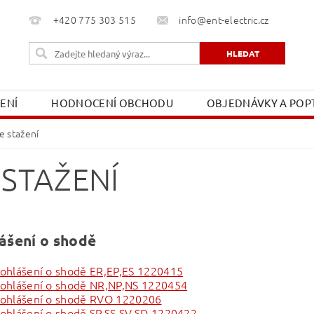
+420 775 303 515
info@ent-electric.cz
ŽENÍ
HODNOCENÍ OBCHODU
OBJEDNÁVKY A POPT
OBCHODNÍ PODMÍNKY
MOJE OBJEDNÁVKA
e stažení
 STAŽENÍ
ášení o shodě
ohlášení o shodě ER,EP,ES 1220415
ohlášení o shodě NR,NP,NS 1220454
rohlášení o shodě RVO 1220206
ohlášení o shodě SP,SS,SV,SD 1220422