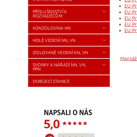
EU Pr
PŘÍSLUŠENSTVÍ K
EU Pr
ROZVADĚČŮM
EU Pr
EU Pr
KONZOLOVINA NN
EU Pr
HOLÉ VEDENÍ NN, VN
IZOLOVANÉ VEDENÍ NN, VN
Montážn
SVORKY A NÁŘADÍ NN, VN,
PPN
DOBÍJECÍ STANICE