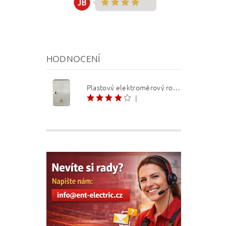
HODNOCENÍ
Plastový elektroměrový rozvaděč ER 212 NVP7P 40A QM (3f 1/2 S) 1bod. (O3/4)
|