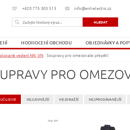
+420 775 303 515
info@ent-electric.cz
ŽENÍ
HODNOCENÍ OBCHODU
OBJEDNÁVKY A POPT
OBCHODNÍ PODMÍNKY
MOJE OBJEDNÁVKA
zolované vedení NN, VN
Soupravy pro omezovače přepětí
UPRAVY PRO OMEZOV
UČUJEME
NEJLEVNĚJŠÍ
NEJDRAŽŠÍ
NEJPRODÁVANĚJŠÍ
Kód:
541