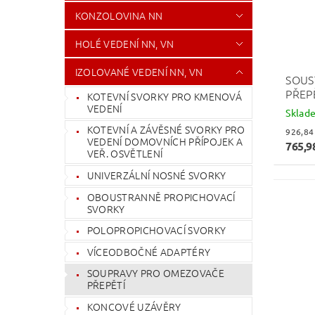
KONZOLOVINA NN
HOLÉ VEDENÍ NN, VN
IZOLOVANÉ VEDENÍ NN, VN
SOUS
PŘEP
KOTEVNÍ SVORKY PRO KMENOVÁ
VEDENÍ
Sklad
KOTEVNÍ A ZÁVĚSNÉ SVORKY PRO
VEDENÍ DOMOVNÍCH PŘÍPOJEK A
765,9
VEŘ. OSVĚTLENÍ
UNIVERZÁLNÍ NOSNÉ SVORKY
OBOUSTRANNĚ PROPICHOVACÍ
SVORKY
POLOPROPICHOVACÍ SVORKY
VÍCEODBOČNÉ ADAPTÉRY
SOUPRAVY PRO OMEZOVAČE
PŘEPĚTÍ
KONCOVÉ UZÁVĚRY