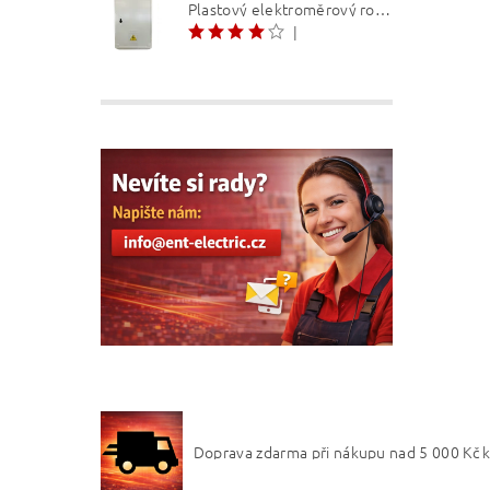
Plastový elektroměrový rozvaděč ER 212 NVP7P 40A QM (3f 1/2 S) 1bod. (O3/4)
|
Doprava zdarma při nákupu nad 5 000 