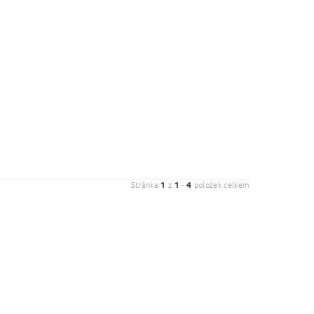
Stránka
1
z
1
-
4
položek celkem