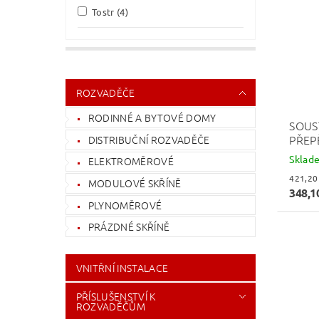
Tostr
(4)
ROZVADĚČE
RODINNÉ A BYTOVÉ DOMY
SOUS
PŘEP
DISTRIBUČNÍ ROZVADĚČE
Sklad
ELEKTROMĚROVÉ
MODULOVÉ SKŘÍNĚ
348,1
PLYNOMĚROVÉ
PRÁZDNÉ SKŘÍNĚ
VNITŘNÍ INSTALACE
PŘÍSLUŠENSTVÍ K
ROZVADĚČŮM