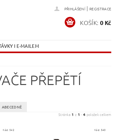
|
PŘIHLÁŠENÍ
REGISTRACE
KOŠÍK:
0 Kč
ÁVKY I E-MAILEM
AČE PŘEPĚTÍ
ABECEDNĚ
Stránka
1
z
1
-
4
položek celkem
Kód:
542
Kód:
540