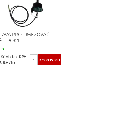
TAVA PRO OMEZOVAČ
ĚTÍ POK1
em
926,84 Kč včetně DPH
8 Kč
/ ks