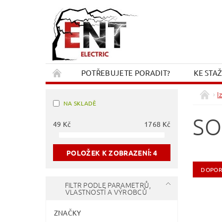
POTŘEBUJETE PORADIT?
KE STA
REKLAMACE A VRÁCENÍ
KONTAKT
I
NA SKLADĚ
SO
49
Kč
1768
Kč
POLOŽEK K ZOBRAZENÍ:
4
DOPOR
FILTR PODLE PARAMETRŮ,
VLASTNOSTÍ A VÝROBCŮ
ZNAČKY