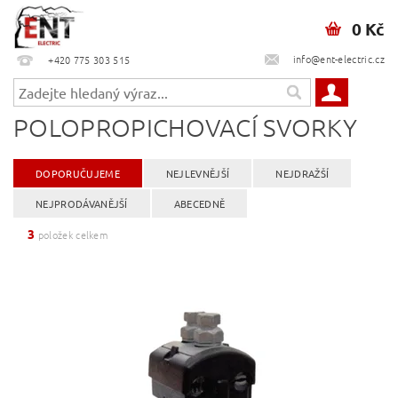
0 Kč
info@ent-electric.cz
+420 775 303 515
POLOPROPICHOVACÍ SVORKY
DOPORUČUJEME
NEJLEVNĚJŠÍ
NEJDRAŽŠÍ
NEJPRODÁVANĚJŠÍ
ABECEDNĚ
3
položek celkem