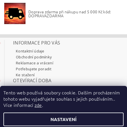
Doprava zdarma při nákupu nad 5 000 Kč kód:
DOPRAVAZDARMA
INFORMACE PRO VÁS
Kontaktní údaje
Obchodní podmínky
Reklamace a vrácení
Potřebujete poradit
Ke stažení
OTEVÍRACÍ DOBA
Pondělí 8:00 - 17:30
Tento web používá soubory cookie. Dalším procházením
Úterý 8:00 - 17:30
tohoto webu vyjadřujete souhlas s jejich používáním..
Středa 8:00 - 17:30
Více informací
zde
.
Čtvrtek 8:00 - 17:30
Pátek 8:00 - 17:30
NASTAVENÍ
2026 ©
ENT-electric
, všechna práva vyhrazena