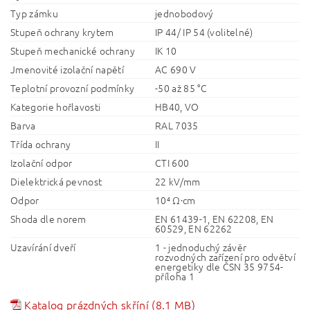
Typ zámku
jednobodový
Stupeň ochrany krytem
IP 44/ IP 54 (volitelné)
Stupeň mechanické ochrany
IK 10
Jmenovité izolační napětí
AC 690 V
Teplotní provozní podmínky
-50 až 85 °C
Kategorie hořlavosti
HB40, VO
Barva
RAL 7035
Třída ochrany
II
Izolační odpor
CTI 600
Dielektrická pevnost
22 kV/mm
Odpor
10⁴ Ω·cm
Shoda dle norem
EN 61439-1, EN 62208, EN
60529, EN 62262
Uzavírání dveří
1 - jednoduchý závěr
rozvodných zařízení pro odvětví
energetiky dle ČSN 35 9754-
příloha 1
Katalog prázdných skříní (8.1 MB)