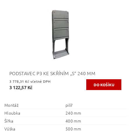
PODSTAVEC P3 KE SKŘÍNÍM „S“ 240 MM
3 778,31 Kč včetně DPH
3 122,57 Kč
Montáž
pilíř
Hloubka
240 mm
Šířka
400 mm
Výška
500 mm