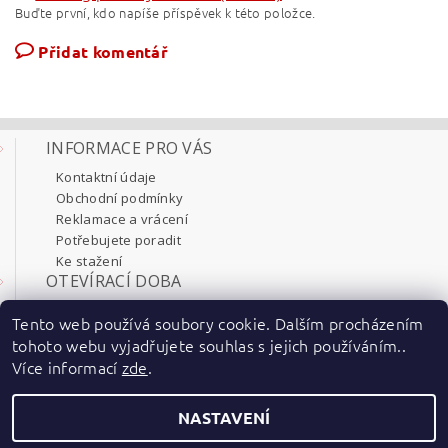
Buďte první, kdo napíše příspěvek k této položce.
Přidat komentář
INFORMACE PRO VÁS
Kontaktní údaje
Obchodní podmínky
Reklamace a vrácení
Potřebujete poradit
Ke stažení
OTEVÍRACÍ DOBA
Pondělí 8:00 - 17:30
Tento web používá soubory cookie. Dalším procházením
Úterý 8:00 - 17:30
tohoto webu vyjadřujete souhlas s jejich používáním..
Středa 8:00 - 17:30
Více informací
zde
.
Čtvrtek 8:00 - 17:30
Pátek 8:00 - 17:30
NASTAVENÍ
2026 ©
ENT-electric
, všechna práva vyhrazena