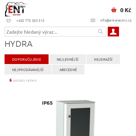
0 Kč
info@ent-electric.cz
+420 775 303 515
HYDRA
DOPORUČUJEME
NEJLEVNĚJŠÍ
NEJDRAŽŠÍ
NEJPRODÁVANĚJŠÍ
ABECEDNĚ
6
položek celkem