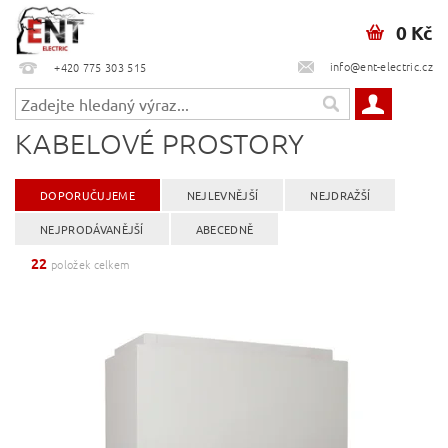
0 Kč
info@ent-electric.cz
+420 775 303 515
KABELOVÉ PROSTORY
DOPORUČUJEME
NEJLEVNĚJŠÍ
NEJDRAŽŠÍ
NEJPRODÁVANĚJŠÍ
ABECEDNĚ
22
položek celkem