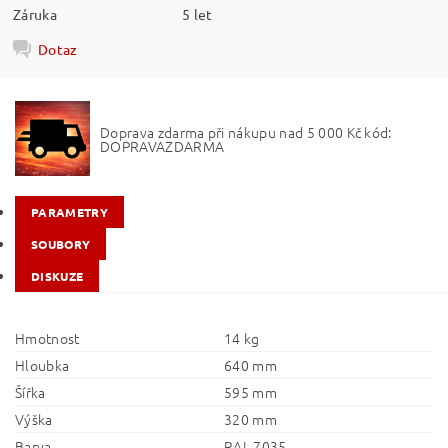
Záruka
5 let
Dotaz
Doprava zdarma při nákupu nad 5 000 Kč kód:
DOPRAVAZDARMA
PARAMETRY
SOUBORY
DISKUZE
Hmotnost
14 kg
Hloubka
640 mm
Šířka
595 mm
Výška
320 mm
Barva
RAL 7035