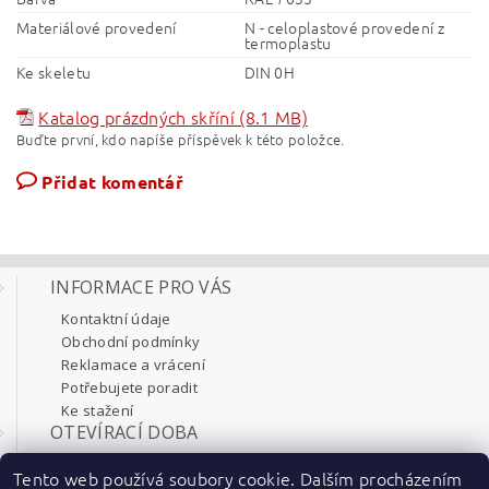
Materiálové provedení
N - celoplastové provedení z
termoplastu
Ke skeletu
DIN 0H
Katalog prázdných skříní (8.1 MB)
Buďte první, kdo napíše příspěvek k této položce.
Přidat komentář
INFORMACE PRO VÁS
Kontaktní údaje
Obchodní podmínky
Reklamace a vrácení
Potřebujete poradit
Ke stažení
OTEVÍRACÍ DOBA
Pondělí 8:00 - 17:30
Tento web používá soubory cookie. Dalším procházením
Úterý 8:00 - 17:30