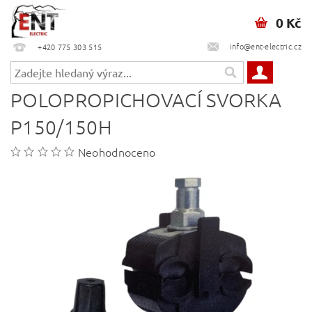
0 Kč
info@ent-electric.cz
+420 775 303 515
POLOPROPICHOVACÍ SVORKA
P150/150H
Neohodnoceno