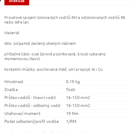
DISKUZE
Proudové spojení izolovaných vodičů RM a odizolovaných vodičů RE
nebo AIFe lan.
Materiál
tělo: polyamid zesílený skleným vláknem
přítlačné části: ocel žárově pozinkovaná, šroub vybavený
momentovou hlavicí
kontaktní můstky: pocínovaná měď, umí propojit Al i Cu
Hmotnost
0.19 kg
Značka
Tostr
Průřez vodičů - hlavní vodič
16-150 mm2
Průřez vodičů - odbočný vodič
16-150 mm2
Utahovací moment
19 Nm
Počet odbočení/profil vodiče
1/RM