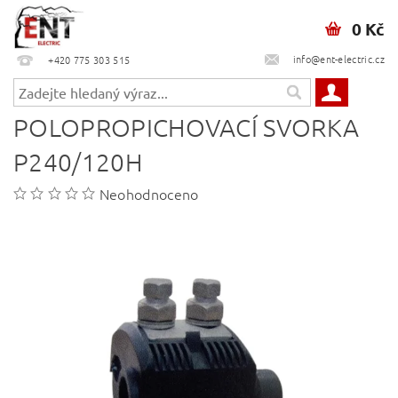
0 Kč
info@ent-electric.cz
+420 775 303 515
POLOPROPICHOVACÍ SVORKA
P240/120H
Neohodnoceno