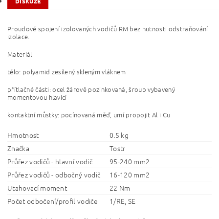
DISKUZE
Proudové spojení izolovaných vodičů RM bez nutnosti odstraňování
izolace.
Materiál
tělo: polyamid zesílený skleným vláknem
přítlačné části: ocel žárově pozinkovaná, šroub vybavený
momentovou hlavicí
kontaktní můstky: pocínovaná měď, umí propojit Al i Cu
Hmotnost
0.5 kg
Značka
Tostr
Průřez vodičů - hlavní vodič
95-240 mm2
Průřez vodičů - odbočný vodič
16-120 mm2
Utahovací moment
22 Nm
Počet odbočení/profil vodiče
1/RE, SE