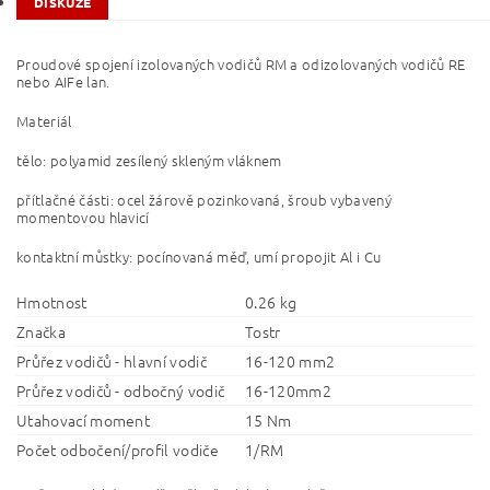
DISKUZE
Proudové spojení izolovaných vodičů RM a odizolovaných vodičů RE
nebo AIFe lan.
Materiál
tělo: polyamid zesílený skleným vláknem
přítlačné části: ocel žárově pozinkovaná, šroub vybavený
momentovou hlavicí
kontaktní můstky: pocínovaná měď, umí propojit Al i Cu
Hmotnost
0.26 kg
Značka
Tostr
Průřez vodičů - hlavní vodič
16-120 mm2
Průřez vodičů - odbočný vodič
16-120mm2
Utahovací moment
15 Nm
Počet odbočení/profil vodiče
1/RM