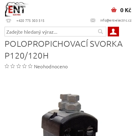
0 Kč
info@ent-electric.cz
+420 775 303 515
POLOPROPICHOVACÍ SVORKA
P120/120H
Neohodnoceno