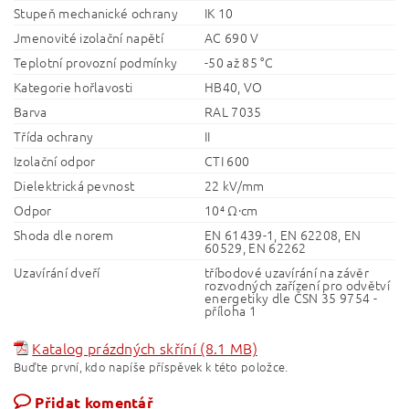
Stupeň mechanické ochrany
IK 10
Jmenovité izolační napětí
AC 690 V
Teplotní provozní podmínky
-50 až 85 °C
Kategorie hořlavosti
HB40, VO
Barva
RAL 7035
Třída ochrany
II
Izolační odpor
CTI 600
Dielektrická pevnost
22 kV/mm
Odpor
10⁴ Ω·cm
Shoda dle norem
EN 61439-1, EN 62208, EN
60529, EN 62262
Uzavírání dveří
tříbodové uzavírání na závěr
rozvodných zařízení pro odvětví
energetiky dle ČSN 35 9754 -
příloha 1
Katalog prázdných skříní (8.1 MB)
Buďte první, kdo napíše příspěvek k této položce.
Přidat komentář