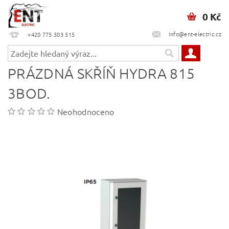
0 Kč
info@ent-electric.cz
+420 775 303 515
PRÁZDNÁ SKŘÍŇ HYDRA 815
3BOD.
Neohodnoceno