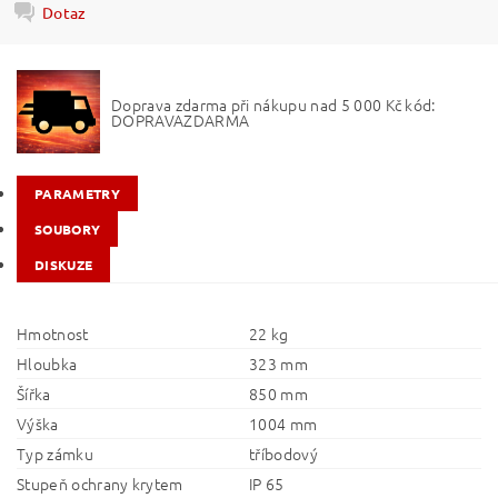
Dotaz
Doprava zdarma při nákupu nad 5 000 Kč kód:
DOPRAVAZDARMA
PARAMETRY
SOUBORY
DISKUZE
Hmotnost
22 kg
Hloubka
323 mm
Šířka
850 mm
Výška
1004 mm
Typ zámku
tříbodový
Stupeň ochrany krytem
IP 65