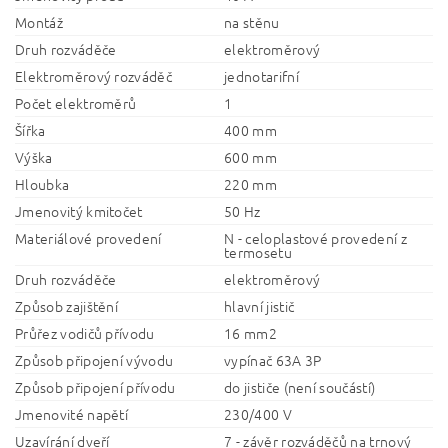
Montáž
na stěnu
Druh rozváděče
elektroměrový
Elektroměrový rozváděč
jednotarifní
Počet elektroměrů
1
Šířka
400 mm
Výška
600 mm
Hloubka
220 mm
Jmenovitý kmitočet
50 Hz
Materiálové provedení
N - celoplastové provedení z
termosetu
Druh rozváděče
elektroměrový
Způsob zajištění
hlavní jistič
Průřez vodičů přívodu
16 mm2
Způsob připojení vývodu
vypínač 63A 3P
Způsob připojení přívodu
do jističe (není součástí)
Jmenovité napětí
230/400 V
Uzavírání dveří
7 - závěr rozváděčů na trnový