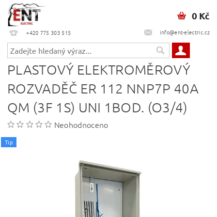
0 Kč
info@ent-electric.cz
+420 775 303 515
PLASTOVÝ ELEKTROMĚROVÝ
ROZVADĚČ ER 112 NNP7P 40A
QM (3F 1S) UNI 1BOD. (O3/4)
Neohodnoceno
Tip