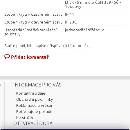
klíč 6x6 mm dle ČSN 359756 -
1bodový
Stupeň krytí v uzavřeném stavu
IP 44
Stupeň krytí v otevřeném stavu
IP 20C
Uspořádání měřící/regulační
jednotarifní třífázový
soustavy
Buďte první, kdo napíše příspěvek k této položce.
Přidat komentář
INFORMACE PRO VÁS
Kontaktní údaje
Obchodní podmínky
Reklamace a vrácení
Potřebujete poradit
Ke stažení
OTEVÍRACÍ DOBA