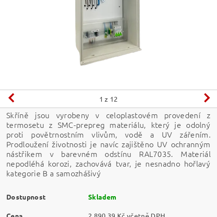
1
z 12
Skříně jsou vyrobeny v celoplastovém provedení z
termosetu z SMC-prepreg materiálu, který je odolný
proti povětrnostním vlivům, vodě a UV zářením.
Prodloužení životnosti je navíc zajištěno UV ochranným
nástřikem v barevném odstínu RAL7035. Materiál
nepodléhá korozi, zachovává tvar, je nesnadno hořlavý
kategorie B a samozhášivý
Dostupnost
Skladem
Cena
2 890,39 Kč včetně DPH