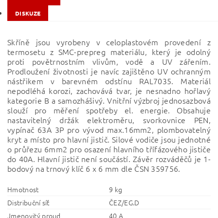
DISKUZE
Skříně jsou vyrobeny v celoplastovém provedení z
termosetu z SMC-prepreg materiálu, který je odolný
proti povětrnostním vlivům, vodě a UV zářením.
Prodloužení životnosti je navíc zajištěno UV ochranným
nástřikem v barevném odstínu RAL7035. Materiál
nepodléhá korozi, zachovává tvar, je nesnadno hořlavý
kategorie B a samozhášivý. Vnitřní výzbroj jednosazbová
slouží pro měření spotřeby el. energie. Obsahuje
nastavitelný držák elektroměru, svorkovnice PEN,
vypínač 63A 3P pro vývod max.16mm2, plombovatelný
kryt a místo pro hlavní jistič. Silové vodiče jsou jednotné
o průřezu 6mm2 pro osazení hlavního třífázového jističe
do 40A.
Hlavní jistič není součástí. Závěr rozváděčů je 1-
bodový na trnový klíč 6 x 6 mm dle ČSN 359756.
Hmotnost
9 kg
Distribuční síť
ČEZ/EG.D
Jmenovitý proud
40 A