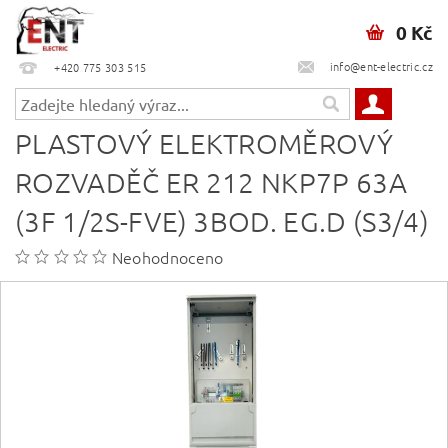
0 Kč
info@ent-electric.cz
+420 775 303 515
PLASTOVÝ ELEKTROMĚROVÝ
ROZVADĚČ ER 212 NKP7P 63A
(3F 1/2S-FVE) 3BOD. EG.D (S3/4)
Neohodnoceno