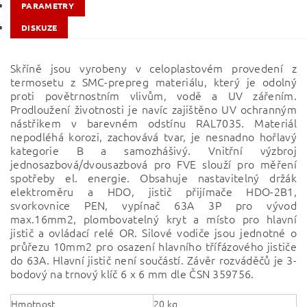
PARAMETRY
DISKUZE
Skříně jsou vyrobeny v celoplastovém provedení z
termosetu z SMC-prepreg materiálu, který je odolný
proti povětrnostním vlivům, vodě a UV zářením.
Prodloužení životnosti je navíc zajištěno UV ochranným
nástřikem v barevném odstínu RAL7035. Materiál
nepodléhá korozi, zachovává tvar, je nesnadno hořlavý
kategorie B a samozhášivý. Vnitřní výzbroj
jednosazbová/dvousazbová pro FVE slouží pro měření
spotřeby el. energie. Obsahuje nastavitelný držák
elektroměru a HDO, jistič přijímače HDO-2B1,
svorkovnice PEN, vypínač 63A 3P pro vývod
max.16mm2, plombovatelný kryt a místo pro hlavní
jistič a ovládací relé OR. Silové vodiče jsou jednotné o
průřezu 10mm2 pro osazení hlavního třífázového jističe
do 63A. Hlavní jistič není součástí. Závěr rozváděčů je 3-
bodový na trnový klíč 6 x 6 mm dle ČSN 359756.
Hmotnost
20 kg