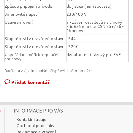
Způsob připojení přívodu
do jističe (není součástí)
Jmenovité napětí
230/400 V
Uzavírání dveří
7 - závěr rozváděčů na trnový
klíč 6x6 mm dle ČSN 359756 -
1bodový
Stupeň krytí v uzavřeném stavu
IP 44
Stupeň krytí v otevřeném stavu
IP 20C
Uspořádání měřící/regulační
dvoutarifní třífázový pro FVE
soustavy
Buďte první, kdo napíše příspěvek k této položce.
Přidat komentář
INFORMACE PRO VÁS
Kontaktní údaje
Obchodní podmínky
Reklamace a vrácení