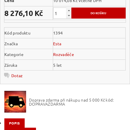
Cena
10 014,08 Kč včetně DPH
8 276,10 Kč
Kód produktu
1394
Značka
Esta
Kategorie
Rozvaděče
Záruka
5 let
Dotaz
Doprava zdarma při nákupu nad 5 000 Kč kód:
DOPRAVAZDARMA
POPIS