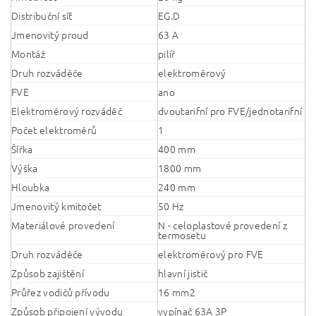
Distribuční síť
EG.D
Jmenovitý proud
63 A
Montáž
pilíř
Druh rozváděče
elektroměrový
FVE
ano
Elektroměrový rozváděč
dvoutarifní pro FVE/jednotarifní
Počet elektroměrů
1
Šířka
400 mm
Výška
1800 mm
Hloubka
240 mm
Jmenovitý kmitočet
50 Hz
Materiálové provedení
N - celoplastové provedení z
termosetu
Druh rozváděče
elektroměrový pro FVE
Způsob zajištění
hlavní jistič
Průřez vodičů přívodu
16 mm2
Způsob připojení vývodu
vypínač 63A 3P