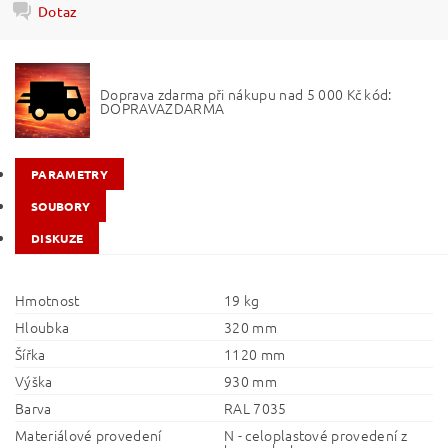
Dotaz
Doprava zdarma při nákupu nad 5 000 Kč kód:
DOPRAVAZDARMA
PARAMETRY
SOUBORY
DISKUZE
Hmotnost
19 kg
Hloubka
320 mm
Šířka
1120 mm
Výška
930 mm
Barva
RAL 7035
Materiálové provedení
N - celoplastové provedení z