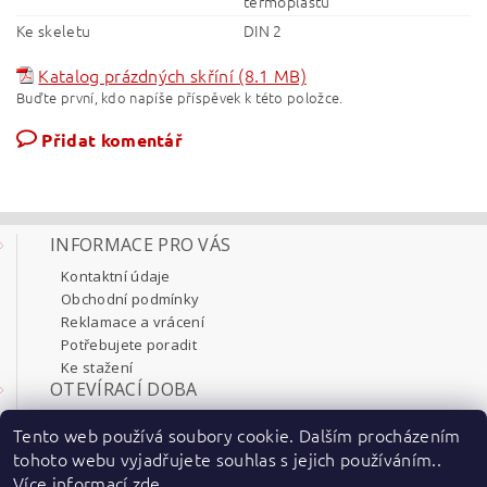
termoplastu
Ke skeletu
DIN 2
Katalog prázdných skříní (8.1 MB)
Buďte první, kdo napíše příspěvek k této položce.
Přidat komentář
INFORMACE PRO VÁS
Kontaktní údaje
Obchodní podmínky
Reklamace a vrácení
Potřebujete poradit
Ke stažení
OTEVÍRACÍ DOBA
Pondělí 8:00 - 17:30
Tento web používá soubory cookie. Dalším procházením
Úterý 8:00 - 17:30
tohoto webu vyjadřujete souhlas s jejich používáním..
Středa 8:00 - 17:30
Více informací
zde
.