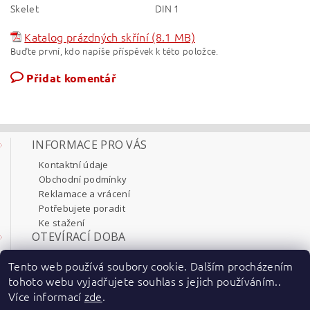
Skelet
DIN 1
Katalog prázdných skříní (8.1 MB)
Buďte první, kdo napíše příspěvek k této položce.
Přidat komentář
INFORMACE PRO VÁS
Kontaktní údaje
Obchodní podmínky
Reklamace a vrácení
Potřebujete poradit
Ke stažení
OTEVÍRACÍ DOBA
Pondělí 8:00 - 17:30
Tento web používá soubory cookie. Dalším procházením
Úterý 8:00 - 17:30
tohoto webu vyjadřujete souhlas s jejich používáním..
Středa 8:00 - 17:30
Více informací
zde
.
Čtvrtek 8:00 - 17:30