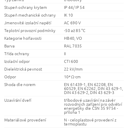
Stupeň ochrany krytem
IP 44/ IP 54
Stupeň mechanické ochrany
IK 10
Jmenovité izolační napětí
AC 690 V
Teplotní provozní podmínky
-50 až 85 °C
Kategorie hořlavosti
HB40, VO
Barva
RAL 7035
Třída ochrany
II
Izolační odpor
CTI 600
Dielektrická pevnost
22 kV/mm
Odpor
10⁴ Ω·cm
Shoda dle norem
EN 61439-1, EN 62208, EN
60529, EN 62262, DIN 43 629-1,
DIN 43 629-2, DIN 43 629-3
Uzavírání dveří
tříbodové uzavírání na závěr
rozvodných zařízení pro odvětví
energetiky dle ČSN 35 9754 -
příloha 1
Materiálové provedení
N - celoplastové provedení z
termoplastu