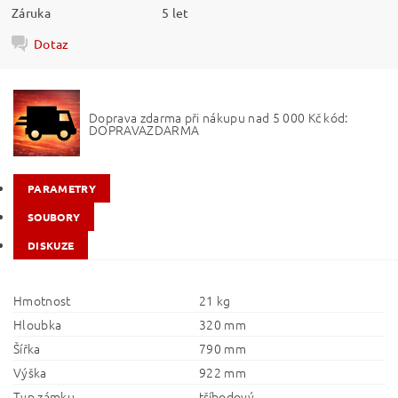
Záruka
5 let
Dotaz
Doprava zdarma při nákupu nad 5 000 Kč kód:
DOPRAVAZDARMA
PARAMETRY
SOUBORY
DISKUZE
Hmotnost
21 kg
Hloubka
320 mm
Šířka
790 mm
Výška
922 mm
Typ zámku
tříbodový