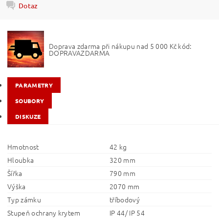
Dotaz
Doprava zdarma při nákupu nad 5 000 Kč kód:
DOPRAVAZDARMA
PARAMETRY
SOUBORY
DISKUZE
Hmotnost
42 kg
Hloubka
320 mm
Šířka
790 mm
Výška
2070 mm
Typ zámku
tříbodový
Stupeň ochrany krytem
IP 44/ IP 54