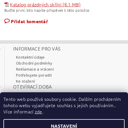
Katalog prázdných skříní (8.1 MB)
Buďte první, kdo napíše příspěvek k této položce.
Přidat komentář
INFORMACE PRO VÁS
Kontaktní údaje
Obchodní podmínky
Reklamace a vrácení
Potřebujete poradit
Ke stažení
OTEVÍRACÍ DOBA
Pondělí 8:00 - 17:30
Tento web používá soubory cookie. Dalším procházením
Úterý 8:00 - 17:30
tohoto webu vyjadřujete souhlas s jejich používáním..
Středa 8:00 - 17:30
Více informací
zde
.
Čtvrtek 8:00 - 17:30
Pátek 8:00 - 17:30
NASTAVENÍ