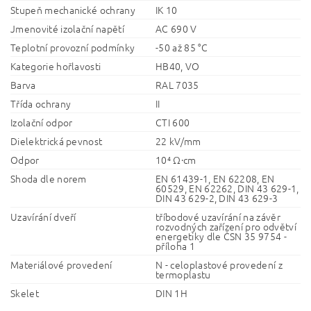
Stupeň mechanické ochrany
IK 10
Jmenovité izolační napětí
AC 690 V
Teplotní provozní podmínky
-50 až 85 °C
Kategorie hořlavosti
HB40, VO
Barva
RAL 7035
Třída ochrany
II
Izolační odpor
CTI 600
Dielektrická pevnost
22 kV/mm
Odpor
10⁴ Ω·cm
Shoda dle norem
EN 61439-1, EN 62208, EN
60529, EN 62262, DIN 43 629-1,
DIN 43 629-2, DIN 43 629-3
Uzavírání dveří
tříbodové uzavírání na závěr
rozvodných zařízení pro odvětví
energetiky dle ČSN 35 9754 -
příloha 1
Materiálové provedení
N - celoplastové provedení z
termoplastu
Skelet
DIN 1H