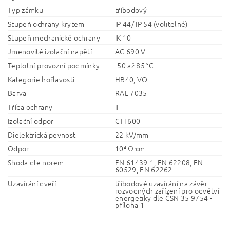
Typ zámku
tříbodový
Stupeň ochrany krytem
IP 44/ IP 54 (volitelné)
Stupeň mechanické ochrany
IK 10
Jmenovité izolační napětí
AC 690 V
Teplotní provozní podmínky
-50 až 85 °C
Kategorie hořlavosti
HB40, VO
Barva
RAL 7035
Třída ochrany
II
Izolační odpor
CTI 600
Dielektrická pevnost
22 kV/mm
Odpor
10⁴ Ω·cm
Shoda dle norem
EN 61439-1, EN 62208, EN
60529, EN 62262
Uzavírání dveří
tříbodové uzavírání na závěr
rozvodných zařízení pro odvětví
energetiky dle ČSN 35 9754 -
příloha 1