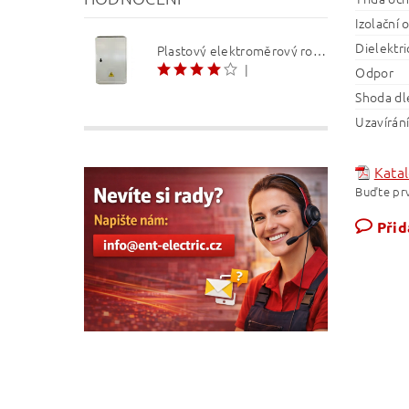
Izolační 
Dielektr
Plastový elektroměrový rozvaděč ER 212 NVP7P 40A QM (3f 1/2 S) 1bod. (O3/4)
|
Odpor
Shoda dl
Uzavírání
Katal
Buďte prv
Přid