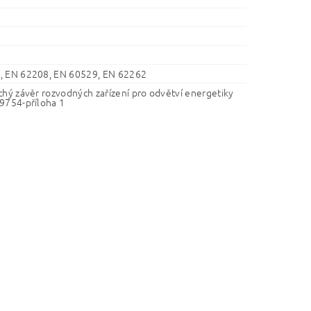
, EN 62208, EN 60529, EN 62262
chý závěr rozvodných zařízení pro odvětví energetiky
9754-příloha 1