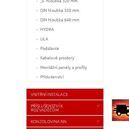
„S“ hloubka 320 mm
DIN hloubka 320 mm
DIN hloubka 640 mm
HYDRA
LILA
Podstavce
Kabelové prostory
Montážní panely a profily
Příslušenství
VNITŘNÍ INSTALACE
PŘÍSLUŠENSTVÍ K
ROZVADĚČŮM
KONZOLOVINA NN