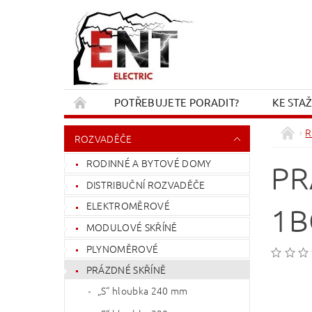
POTŘEBUJETE PORADIT?
KE STA
REKLAMACE A VRÁCENÍ
KONTAKT
R
ROZVADĚČE
RODINNÉ A BYTOVÉ DOMY
PR
DISTRIBUČNÍ ROZVADĚČE
ELEKTROMĚROVÉ
1B
MODULOVÉ SKŘÍNĚ
PLYNOMĚROVÉ
PRÁZDNÉ SKŘÍNĚ
„S“ hloubka 240 mm