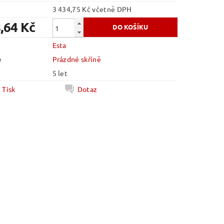
3 434,75 Kč včetně DPH
,64 Kč
Esta
e
Prázdné skříně
5 let
Tisk
Dotaz