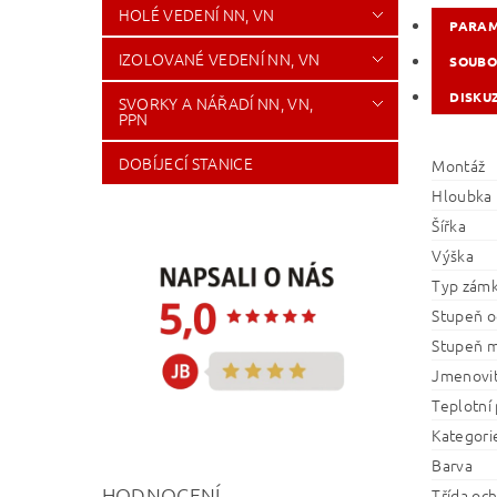
HOLÉ VEDENÍ NN, VN
PARA
IZOLOVANÉ VEDENÍ NN, VN
SOUBO
DISKU
SVORKY A NÁŘADÍ NN, VN,
PPN
DOBÍJECÍ STANICE
Montáž
Hloubka
Šířka
Výška
Typ zám
Stupeň o
Stupeň m
Jmenovit
Teplotní
Kategori
Barva
HODNOCENÍ
Třída oc