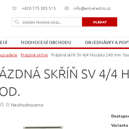
+420 775 303 515
info@ent-electric.cz
ŽENÍ
HODNOCENÍ OBCHODU
OBJEDNÁVKY A POPT
OBCHODNÍ PODMÍNKY
MOJE OBJEDNÁVKA
ozvaděče
Prázdné skříně
Prázdná skříň SV 4/4 hloubka 240 mm 1bo
ÁZDNÁ SKŘÍŇ SV 4/4
OD.
Neohodnoceno
Dostupn
Varianta