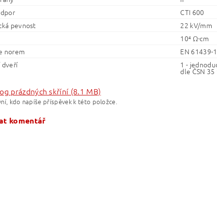
odpor
CTI 600
ická pevnost
22 kV/mm
10⁴ Ω·cm
e norem
EN 61439-1
 dveří
1 - jednodu
dle ČSN 35 
og prázdných skříní (8.1 MB)
ní, kdo napíše příspěvek k této položce.
at komentář