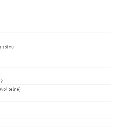
a stěnu
vý
 (volitelné)