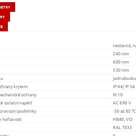
METRY
RY
ZE
vestavná, n
240 mm
600 mm
530 mm
ku
jednobodo
chrany krytem
IP 44/ IP 54
echanické ochrany
IK 10
é izolační napětí
AC 690 V
 provozní podmínky
-50 až 85 °C
e hořlavosti
HB40, VO
RAL 7035
hrany
II