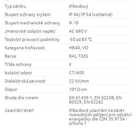
Typ zámku
tříbodový
Stupeň ochrany krytem
IP 44/ IP 54 (volitelné)
Stupeň mechanické ochrany
IK 10
Jmenovité izolační napětí
AC 690 V
Teplotní provozní podmínky
-50 až 85 °C
Kategorie hořlavosti
HB40, VO
Barva
RAL 7035
Třída ochrany
II
Izolační odpor
CTI 600
Dielektrická pevnost
22 kV/mm
Odpor
10⁴ Ω·cm
Shoda dle norem
EN 61439-1, EN 62208, EN
60529, EN 62262
Uzavírání dveří
tříbodové uzavírání na závěr
rozvodných zařízení pro odvětví
energetiky dle ČSN 35 9754 -
příloha 1