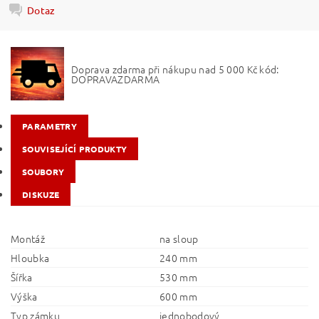
Dotaz
Doprava zdarma při nákupu nad 5 000 Kč kód:
DOPRAVAZDARMA
PARAMETRY
SOUVISEJÍCÍ PRODUKTY
SOUBORY
DISKUZE
Montáž
na sloup
Hloubka
240 mm
Šířka
530 mm
Výška
600 mm
Typ zámku
jednobodový