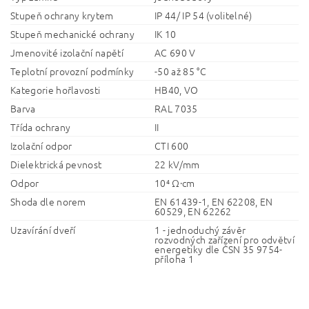
Stupeň ochrany krytem
IP 44/ IP 54 (volitelné)
Stupeň mechanické ochrany
IK 10
Jmenovité izolační napětí
AC 690 V
Teplotní provozní podmínky
-50 až 85 °C
Kategorie hořlavosti
HB40, VO
Barva
RAL 7035
Třída ochrany
II
Izolační odpor
CTI 600
Dielektrická pevnost
22 kV/mm
Odpor
10⁴ Ω·cm
Shoda dle norem
EN 61439-1, EN 62208, EN
60529, EN 62262
Uzavírání dveří
1 - jednoduchý závěr
rozvodných zařízení pro odvětví
energetiky dle ČSN 35 9754-
příloha 1