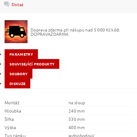
Dotaz
Doprava zdarma při nákupu nad 5 000 Kč kód:
DOPRAVAZDARMA
PARAMETRY
SOUVISEJÍCÍ PRODUKTY
SOUBORY
DISKUZE
Montáž
na sloup
Hloubka
240 mm
Šířka
530 mm
Výška
400 mm
Typ zámku
jednobodový