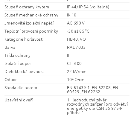
Stupeň ochrany krytem
IP 44/ IP 54 (volitelné)
Stupeň mechanické ochrany
IK 10
Jmenovité izolační napětí
AC 690 V
Teplotní provozní podmínky
-50 až 85 °C
Kategorie hořlavosti
HB40, VO
Barva
RAL 7035
Třída ochrany
II
Izolační odpor
CTI 600
Dielektrická pevnost
22 kV/mm
Odpor
10⁴ Ω·cm
Shoda dle norem
EN 61439-1, EN 62208, EN
60529, EN 62262
Uzavírání dveří
1 - jednoduchý závěr
rozvodných zařízení pro odvětví
energetiky dle ČSN 35 9754-
příloha 1