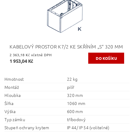
KABELOVÝ PROSTOR K7/2 KE SKŘÍNÍM „S“ 320 MM
2 363,18 Kč včetně DPH
1 953,04 Kč
Hmotnost
22 kg
Montáž
pilíř
Hloubka
320 mm
Šířka
1060 mm
Výška
600 mm
Typ zámku
tříbodový
Stupeň ochrany krytem
IP 44/ IP 54 (volitelné)