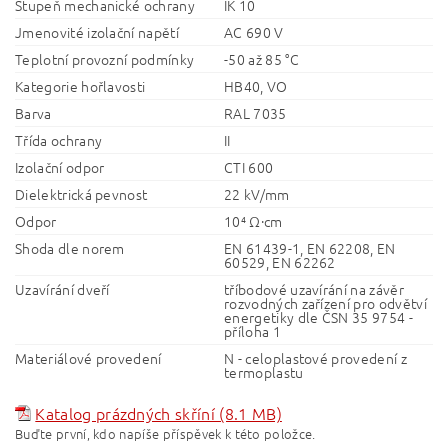
Stupeň mechanické ochrany
IK 10
Jmenovité izolační napětí
AC 690 V
Teplotní provozní podmínky
-50 až 85 °C
Kategorie hořlavosti
HB40, VO
Barva
RAL 7035
Třída ochrany
II
Izolační odpor
CTI 600
Dielektrická pevnost
22 kV/mm
Odpor
10⁴ Ω·cm
Shoda dle norem
EN 61439-1, EN 62208, EN
60529, EN 62262
Uzavírání dveří
tříbodové uzavírání na závěr
rozvodných zařízení pro odvětví
energetiky dle ČSN 35 9754 -
příloha 1
Materiálové provedení
N - celoplastové provedení z
termoplastu
Katalog prázdných skříní (8.1 MB)
Buďte první, kdo napíše příspěvek k této položce.