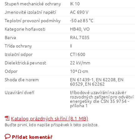
Stupeň mechanické ochrany
IK 10
Jmenovité izolační napětí
AC 690 V
Teplotní provozní podmínky
-50 až 85 °C
Kategorie hořlavosti
HB40, VO
Barva
RAL 7035
Třída ochrany
II
Izolační odpor
CTI 600
Dielektrická pevnost
22 kV/mm
Odpor
10⁴ Ω·cm
Shoda dle norem
EN 61439-1, EN 62208, EN
60529, EN 62262
Uzavírání dveří
tříbodové uzavírání na závěr
rozvodných zařízení pro odvětví
energetiky dle ČSN 35 9754 -
příloha 1
Katalog prázdných skříní (8.1 MB)
Buďte první, kdo napíše příspěvek k této položce.
Přidat komentář