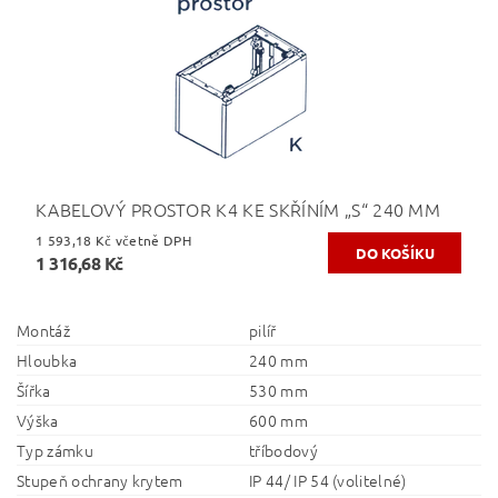
KABELOVÝ PROSTOR K4 KE SKŘÍNÍM „S“ 240 MM
1 593,18 Kč včetně DPH
1 316,68 Kč
Montáž
pilíř
Hloubka
240 mm
Šířka
530 mm
Výška
600 mm
Typ zámku
tříbodový
Stupeň ochrany krytem
IP 44/ IP 54 (volitelné)