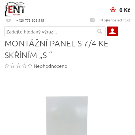
0 Kč
info@ent-electric.cz
+420 775 303 515
MONTÁŽNÍ PANEL S 7/4 KE
SKŘÍNÍM „S “
Neohodnoceno