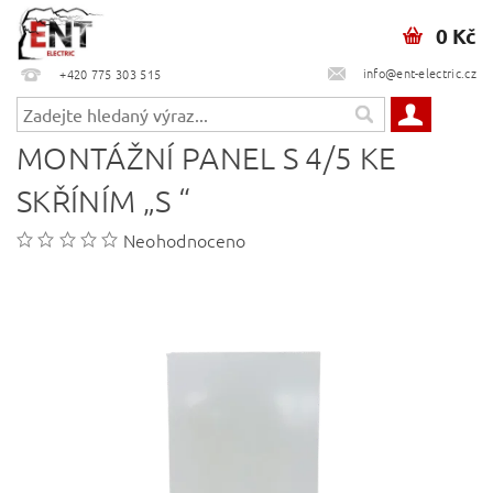
0 Kč
info@ent-electric.cz
+420 775 303 515
MONTÁŽNÍ PANEL S 4/5 KE
SKŘÍNÍM „S “
Neohodnoceno