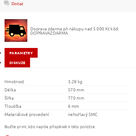
Dotaz
Doprava zdarma při nákupu nad 5 000 Kč kód:
DOPRAVAZDARMA
PARAMETRY
DISKUZE
Hmotnost
3.28 kg
Délka
570 mm
Šířka
770 mm
Tloušťka
6 mm
Materiálové provedení
nehořlavý SMC
Buďte první, kdo napíše příspěvek k této položce.