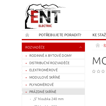
POTŘEBUJETE PORADIT?
KE STA
REKLAMACE A VRÁCENÍ
KONTAKT
R
ROZVADĚČE
RODINNÉ A BYTOVÉ DOMY
MO
DISTRIBUČNÍ ROZVADĚČE
ELEKTROMĚROVÉ
MODULOVÉ SKŘÍNĚ
PLYNOMĚROVÉ
PRÁZDNÉ SKŘÍNĚ
„S“ hloubka 240 mm