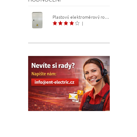
Plastový elektroměrový rozvaděč ER 212 NVP7P 40A QM (3f 1/2 S) 1bod. (O3/4)
|