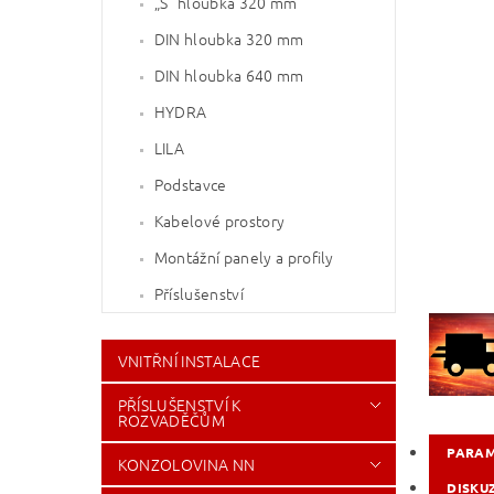
„S“ hloubka 320 mm
DIN hloubka 320 mm
DIN hloubka 640 mm
HYDRA
LILA
Podstavce
Kabelové prostory
Montážní panely a profily
Příslušenství
VNITŘNÍ INSTALACE
PŘÍSLUŠENSTVÍ K
ROZVADĚČŮM
PARA
KONZOLOVINA NN
DISKU