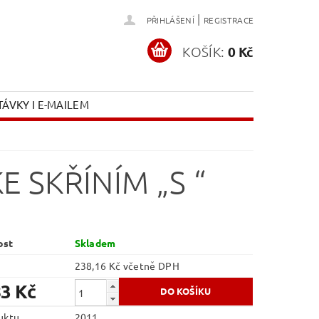
|
PŘIHLÁŠENÍ
REGISTRACE
KOŠÍK:
0 Kč
ÁVKY I E-MAILEM
E SKŘÍNÍM „S “
ost
Skladem
238,16 Kč včetně DPH
83 Kč
uktu
2011