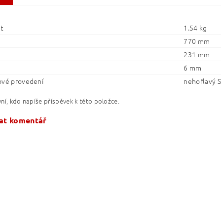
t
1.54 kg
770 mm
231 mm
6 mm
ové provedení
nehořlavý 
ní, kdo napíše příspěvek k této položce.
at komentář