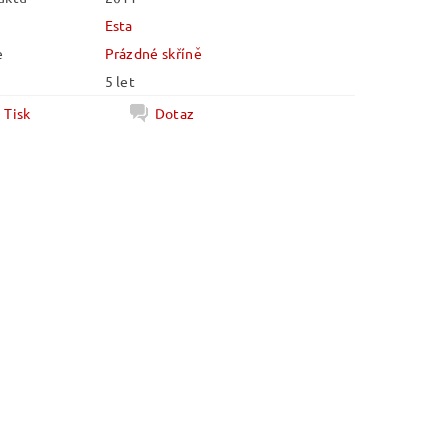
Esta
e
Prázdné skříně
5 let
Tisk
Dotaz