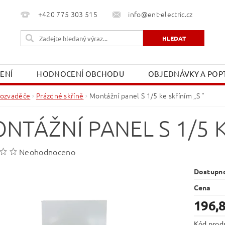
+420 775 303 515
info@ent-electric.cz
ŽENÍ
HODNOCENÍ OBCHODU
OBJEDNÁVKY A POPT
OBCHODNÍ PODMÍNKY
MOJE OBJEDNÁVKA
ozvaděče
Prázdné skříně
Montážní panel S 1/5 ke skříním „S “
NTÁŽNÍ PANEL S 1/5 K
Neohodnoceno
Dostupn
Cena
196,
Kód prod