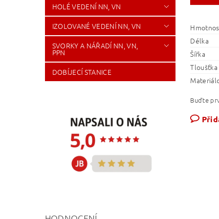
HOLÉ VEDENÍ NN, VN
IZOLOVANÉ VEDENÍ NN, VN
Hmotnos
Délka
SVORKY A NÁŘADÍ NN, VN,
PPN
Šířka
Tloušťka
DOBÍJECÍ STANICE
Materiál
Buďte prv
Přid
HODNOCENÍ