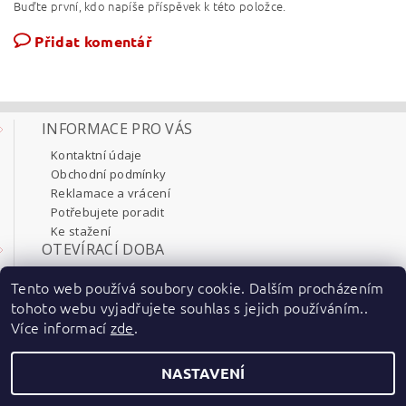
Buďte první, kdo napíše příspěvek k této položce.
Přidat komentář
INFORMACE PRO VÁS
Kontaktní údaje
Obchodní podmínky
Reklamace a vrácení
Potřebujete poradit
Ke stažení
OTEVÍRACÍ DOBA
Pondělí 8:00 - 17:30
Tento web používá soubory cookie. Dalším procházením
Úterý 8:00 - 17:30
tohoto webu vyjadřujete souhlas s jejich používáním..
Středa 8:00 - 17:30
Více informací
zde
.
Čtvrtek 8:00 - 17:30
Pátek 8:00 - 17:30
NASTAVENÍ
2026 ©
ENT-electric
, všechna práva vyhrazena