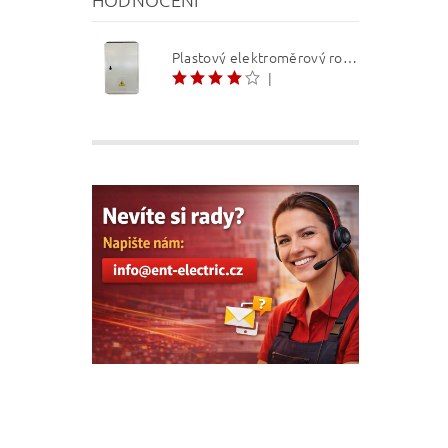
Plastový elektroměrový rozvaděč ER 212 NVP7P 40A QM (3f 1/2 S) 1bod. (O3/4)
|