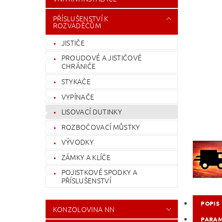
PŘÍSLUŠENSTVÍ K
ROZVADĚČŮM
JISTIČE
PROUDOVÉ A JISTIČOVÉ
CHRÁNIČE
STYKAČE
VYPÍNAČE
LISOVACÍ DUTINKY
ROZBOČOVACÍ MŮSTKY
VÝVODKY
ZÁMKY A KLÍČE
POJISTKOVÉ SPODKY A
PŘÍSLUŠENSTVÍ
POPIS
KONZOLOVINA NN
PARA