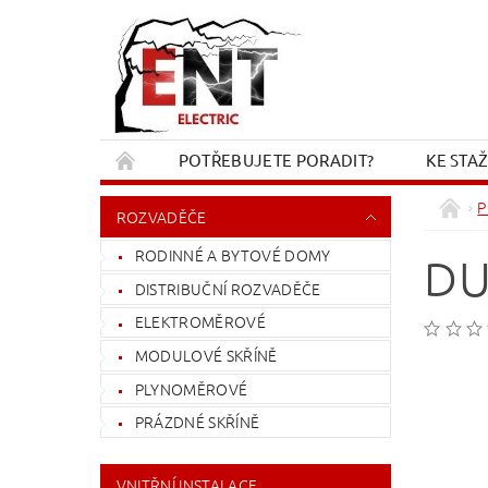
POTŘEBUJETE PORADIT?
KE STA
REKLAMACE A VRÁCENÍ
KONTAKT
P
ROZVADĚČE
RODINNÉ A BYTOVÉ DOMY
DU
DISTRIBUČNÍ ROZVADĚČE
ELEKTROMĚROVÉ
MODULOVÉ SKŘÍNĚ
PLYNOMĚROVÉ
PRÁZDNÉ SKŘÍNĚ
VNITŘNÍ INSTALACE