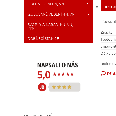
HOLÉ VEDENÍ NN, VN
DISKU
IZOLOVANÉ VEDENÍ NN, VN
Lisovací 
SVORKY A NÁŘADÍ NN, VN,
PPN
Značka
DOBÍJECÍ STANICE
Teplotní 
Jmenovit
Délka po
Buďte prv
Přid
HODNOCENÍ