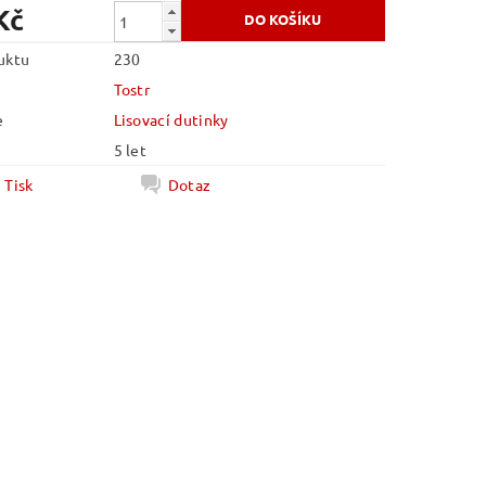
Kč
uktu
230
Tostr
e
Lisovací dutinky
5 let
Tisk
Dotaz