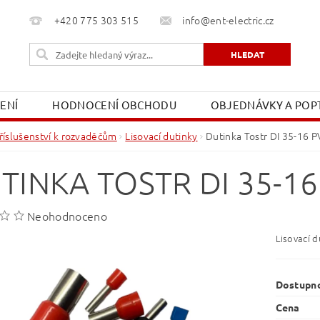
+420 775 303 515
info@ent-electric.cz
ŽENÍ
HODNOCENÍ OBCHODU
OBJEDNÁVKY A POPT
OBCHODNÍ PODMÍNKY
MOJE OBJEDNÁVKA
říslušenství k rozvaděčům
Lisovací dutinky
Dutinka Tostr DI 35-16 
TINKA TOSTR DI 35-16
Neohodnoceno
Lisovací d
Dostupn
Cena