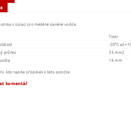
ZE
dutinka s izolací pro měděné slaněné vodiče.
Tostr
stálost
-20°C až +1
ý průřez
35 mm2
uzdra
16 mm
ní, kdo napíše příspěvek k této položce.
at komentář