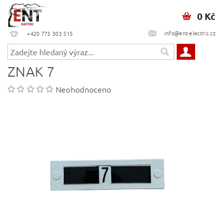
0 Kč
info@ent-electric.cz
+420 775 303 515
ZNAK 7
Neohodnoceno