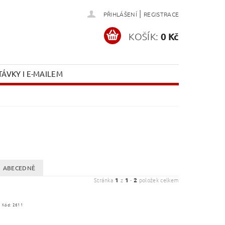
|
PŘIHLÁŠENÍ
REGISTRACE
KOŠÍK:
0 Kč
ÁVKY I E-MAILEM
ABECEDNĚ
Stránka
1
z
1
-
2
položek celkem
Kód:
2611