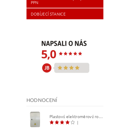
PPN
DOBÍJECÍ STANICE
HODNOCENÍ
Plastový elektroměrový rozvaděč ER 212 NVP7P 40A QM (3f 1/2 S) 1bod. (O3/4)
|