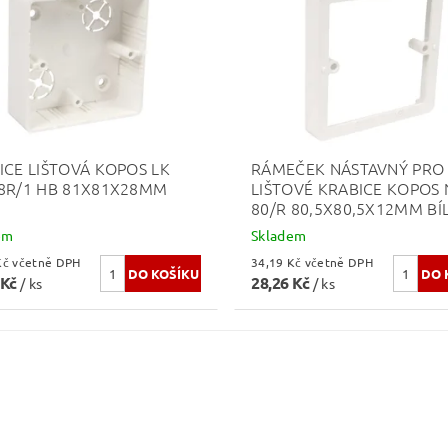
ICE LIŠTOVÁ KOPOS LK
RÁMEČEK NÁSTAVNÝ PRO
8R/1 HB 81X81X28MM
LIŠTOVÉ KRABICE KOPOS 
80/R 80,5X80,5X12MM BÍ
em
Skladem
26,86 Kč včetně DPH
34,19 Kč včetně DPH
 Kč
28,26 Kč
/ ks
/ ks