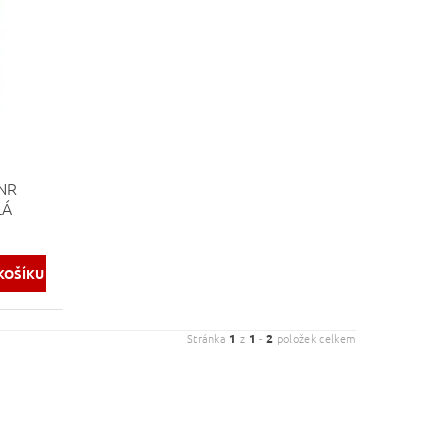
NR
LÁ
Stránka
1
z
1
-
2
položek celkem