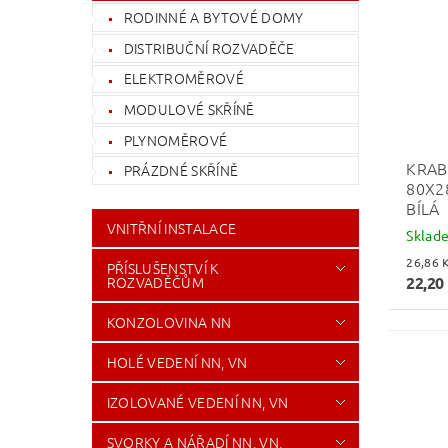
RODINNÉ A BYTOVÉ DOMY
DISTRIBUČNÍ ROZVADĚČE
ELEKTROMĚROVÉ
MODULOVÉ SKŘÍNĚ
PLYNOMĚROVÉ
KRAB
PRÁZDNÉ SKŘÍNĚ
80X2
BÍLÁ
VNITŘNÍ INSTALACE
Sklad
PŘÍSLUŠENSTVÍ K
ROZVADĚČŮM
22,20
KONZOLOVINA NN
HOLÉ VEDENÍ NN, VN
IZOLOVANÉ VEDENÍ NN, VN
SVORKY A NÁŘADÍ NN, VN,