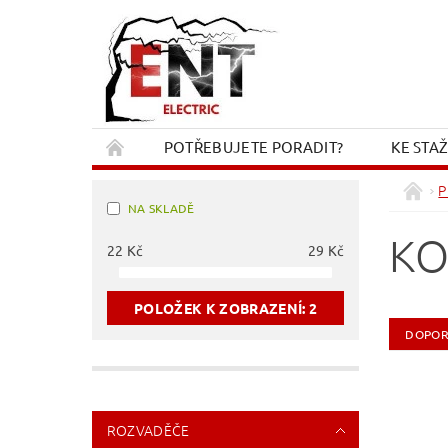
POTŘEBUJETE PORADIT?
KE STA
REKLAMACE A VRÁCENÍ
KONTAKT
P
NA SKLADĚ
KO
22
Kč
29
Kč
POLOŽEK K ZOBRAZENÍ:
2
DOPOR
ROZVADĚČE