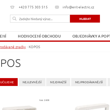
+420 775 303 515
info@ent-electric.cz
ŽENÍ
HODNOCENÍ OBCHODU
OBJEDNÁVKY A POPT
OBCHODNÍ PODMÍNKY
MOJE OBJEDNÁVKA
rodávané značky
KOPOS
POS
UČUJEME
NEJLEVNĚJŠÍ
NEJDRAŽŠÍ
NEJPRODÁVANĚJŠÍ
Kód:
2608