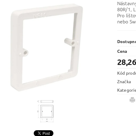
Nástavný
80R/1, 
Pro lišt
nebo Sw
Dostupn
Cena
28,26
Kód prod
Značka
Kategori