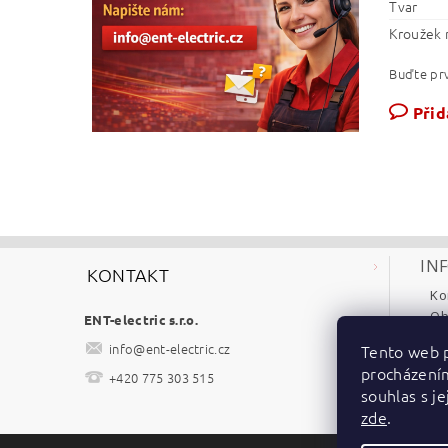
Tvar
Kroužek 
Buďte prv
Přid
IN
KONTAKT
Ko
Ob
ENT-electric s.r.o.
Re
info
@
ent-electric.cz
Tento web p
Po
procházení
+420 775 303 515
Ke
souhlas s je
zde
.