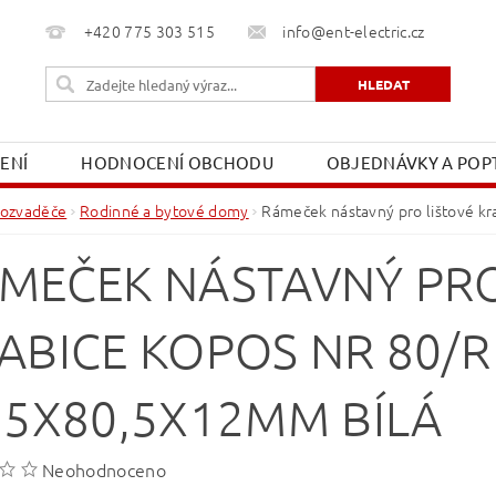
+420 775 303 515
info@ent-electric.cz
ŽENÍ
HODNOCENÍ OBCHODU
OBJEDNÁVKY A POPT
OBCHODNÍ PODMÍNKY
MOJE OBJEDNÁVKA
ozvaděče
Rodinné a bytové domy
Rámeček nástavný pro lištové k
MEČEK NÁSTAVNÝ PRO
ABICE KOPOS NR 80/R
,5X80,5X12MM BÍLÁ
Neohodnoceno