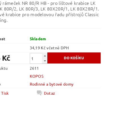
 rámeček NR 80/R HB - pro lištové krabice LK
LK 80R/2, LK 80R/3, LK 80X20R/1, LK 80X28R/1.
ové krabice pro modelovou řadu přístrojů Classic
ing.
ost
Skladem
34,19 Kč včetně DPH
 Kč
uktu
2611
KOPOS
e
Rodinné a bytové domy
Tisk
Dotaz