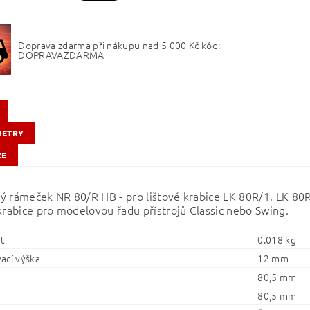
Doprava zdarma při nákupu nad 5 000 Kč kód:
DOPRAVAZDARMA
METRY
ZE
ý rámeček NR 80/R HB - pro lištové krabice LK 80R/1, LK 80
 krabice pro modelovou řadu přístrojů Classic nebo Swing.
t
0.018 kg
ací výška
12 mm
80,5 mm
80,5 mm