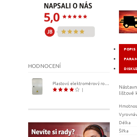
POPIS
PARA
HODNOCENÍ
DISKU
Plastový elektroměrový rozvaděč ER 212 NVP7P 40A QM (3f 1/2 S) 1bod. (O3/4)
Nástavn
|
lištové
Hmotnos
Vyrovnáv
Délka
Šířka