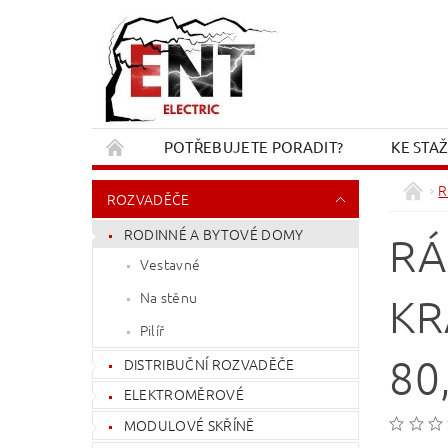
POTŘEBUJETE PORADIT?
KE STA
REKLAMACE A VRÁCENÍ
KONTAKT
R
ROZVADĚČE
RODINNÉ A BYTOVÉ DOMY
RÁ
Vestavné
Na stěnu
KR
Pilíř
80
DISTRIBUČNÍ ROZVADĚČE
ELEKTROMĚROVÉ
MODULOVÉ SKŘÍNĚ