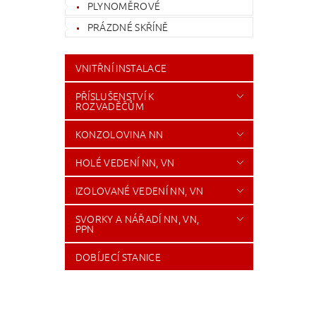
PLYNOMĚROVÉ
PRÁZDNÉ SKŘÍNĚ
VNITŘNÍ INSTALACE
PŘÍSLUŠENSTVÍ K
ROZVADĚČŮM
KONZOLOVINA NN
HOLÉ VEDENÍ NN, VN
IZOLOVANÉ VEDENÍ NN, VN
SVORKY A NÁŘADÍ NN, VN,
PPN
DOBÍJECÍ STANICE