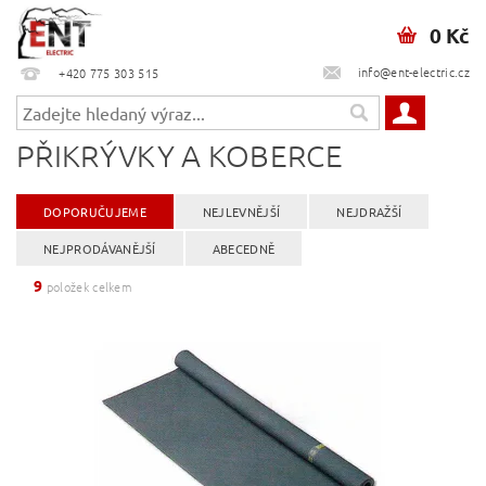
0 Kč
info@ent-electric.cz
+420 775 303 515
PŘIKRÝVKY A KOBERCE
DOPORUČUJEME
NEJLEVNĚJŠÍ
NEJDRAŽŠÍ
NEJPRODÁVANĚJŠÍ
ABECEDNĚ
9
položek celkem