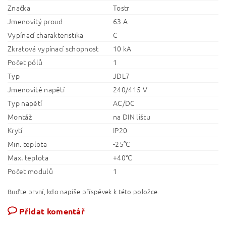
Značka
Tostr
Jmenovitý proud
63 A
Vypínací charakteristika
C
Zkratová vypínací schopnost
10 kA
Počet pólů
1
Typ
JDL7
Jmenovité napětí
240/415 V
Typ napětí
AC/DC
Montáž
na DIN lištu
Krytí
IP20
Min. teplota
-25°C
Max. teplota
+40°C
Počet modulů
1
Buďte první, kdo napíše příspěvek k této položce.
Přidat komentář