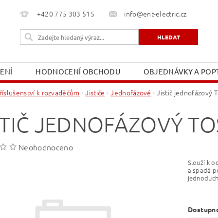
+420 775 303 515
info@ent-electric.cz
ŽENÍ
HODNOCENÍ OBCHODU
OBJEDNÁVKY A POPT
OBCHODNÍ PODMÍNKY
MOJE OBJEDNÁVKA
říslušenství k rozvaděčům
Jističe
Jednofázové
Jistič jednofázový 
STIČ JEDNOFÁZOVÝ TO
Neohodnoceno
Slouží k o
a spadá po
jednoduchá
Dostupn