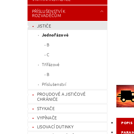
PŘÍSLUŠENSTVÍ K
ROZVADĚČŮM
JISTIČE
Jednofázové
B
C
Třífázové
B
Příslušenství
PROUDOVÉ A JISTIČOVÉ
CHRÁNIČE
STYKAČE
VYPÍNAČE
POPIS
LISOVACÍ DUTINKY
PARA