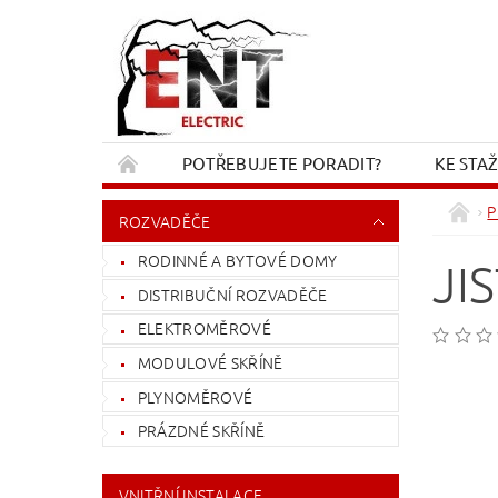
POTŘEBUJETE PORADIT?
KE STA
REKLAMACE A VRÁCENÍ
KONTAKT
P
ROZVADĚČE
RODINNÉ A BYTOVÉ DOMY
JI
DISTRIBUČNÍ ROZVADĚČE
ELEKTROMĚROVÉ
MODULOVÉ SKŘÍNĚ
PLYNOMĚROVÉ
PRÁZDNÉ SKŘÍNĚ
VNITŘNÍ INSTALACE