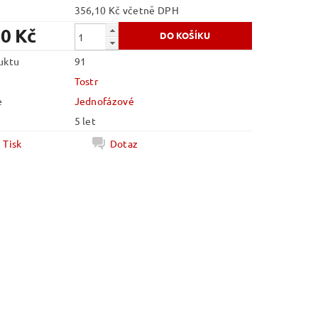
356,10 Kč včetně DPH
30 Kč
uktu
91
Tostr
e
Jednofázové
5 let
Tisk
Dotaz