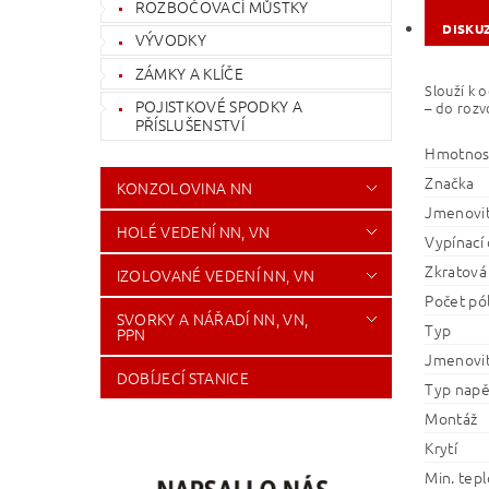
ROZBOČOVACÍ MŮSTKY
DISKU
VÝVODKY
ZÁMKY A KLÍČE
Slouží k 
POJISTKOVÉ SPODKY A
– do rozv
PŘÍSLUŠENSTVÍ
Hmotnos
Značka
KONZOLOVINA NN
Jmenovit
HOLÉ VEDENÍ NN, VN
Vypínací 
Zkratová
IZOLOVANÉ VEDENÍ NN, VN
Počet pó
SVORKY A NÁŘADÍ NN, VN,
Typ
PPN
Jmenovit
DOBÍJECÍ STANICE
Typ napě
Montáž
Krytí
Min. tepl