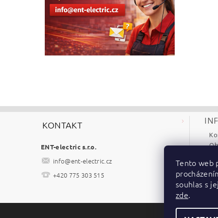
IN
KONTAKT
Ko
Ob
ENT-electric s.r.o.
Re
info
@
ent-electric.cz
Tento web p
Po
procházení
+420 775 303 515
Ke
souhlas s je
zde
.