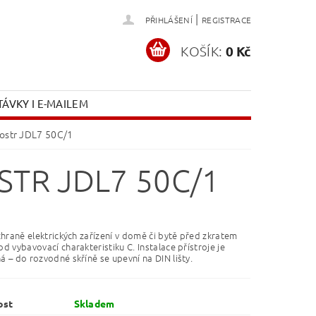
|
PŘIHLÁŠENÍ
REGISTRACE
KOŠÍK:
0 Kč
ÁVKY I E-MAILEM
Tostr JDL7 50C/1
STR JDL7 50C/1
chraně elektrických zařízení v domě či bytě před zkratem
d vybavovací charakteristiku C. Instalace přístroje je
 – do rozvodné skříně se upevní na DIN lišty.
ost
Skladem