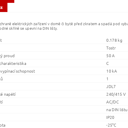
ZE
ochraně elektrických zařízení v domě či bytě před zkratem a spadá pod vyba
odné skříně se upevní na DIN lišty.
t
0.178 kg
Tostr
ý proud
50 A
charakteristika
C
 vypínací schopnost
10 kA
lů
1
JDL7
é napětí
240/415 V
tí
AC/DC
na DIN lištu
IP20
ota
-25°C