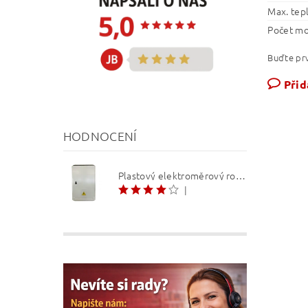
Max. tep
Počet m
Buďte prv
Přid
HODNOCENÍ
Plastový elektroměrový rozvaděč ER 212 NVP7P 40A QM (3f 1/2 S) 1bod. (O3/4)
|