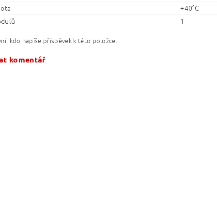
lota
+40°C
odulů
1
ní, kdo napíše příspěvek k této položce.
at komentář