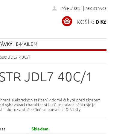
|
PŘIHLÁŠENÍ
REGISTRACE
KOŠÍK:
0 Kč
ÁVKY I E-MAILEM
Tostr JDL7 40C/1
STR JDL7 40C/1
chraně elektrických zařízení v domě či bytě před zkratem
d vybavovací charakteristiku C. Instalace přístroje je
 – do rozvodné skříně se upevní na DIN lišty.
ost
Skladem