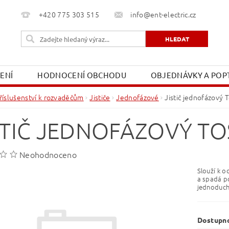
+420 775 303 515
info@ent-electric.cz
ŽENÍ
HODNOCENÍ OBCHODU
OBJEDNÁVKY A POPT
OBCHODNÍ PODMÍNKY
MOJE OBJEDNÁVKA
říslušenství k rozvaděčům
Jističe
Jednofázové
Jistič jednofázový 
STIČ JEDNOFÁZOVÝ TO
Neohodnoceno
Slouží k o
a spadá po
jednoduchá
Dostupn