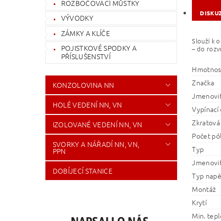
ROZBOČOVACÍ MŮSTKY
DISKU
VÝVODKY
ZÁMKY A KLÍČE
Slouží k 
POJISTKOVÉ SPODKY A
– do rozv
PŘÍSLUŠENSTVÍ
Hmotnos
Značka
KONZOLOVINA NN
Jmenovit
HOLÉ VEDENÍ NN, VN
Vypínací 
Zkratová
IZOLOVANÉ VEDENÍ NN, VN
Počet pó
SVORKY A NÁŘADÍ NN, VN,
Typ
PPN
Jmenovit
DOBÍJECÍ STANICE
Typ napě
Montáž
Krytí
Min. tepl