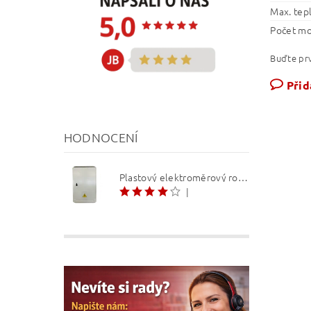
Max. tep
Počet m
Buďte prv
Přid
HODNOCENÍ
Plastový elektroměrový rozvaděč ER 212 NVP7P 40A QM (3f 1/2 S) 1bod. (O3/4)
|