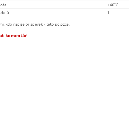
lota
+40°C
odulů
1
ní, kdo napíše příspěvek k této položce.
at komentář