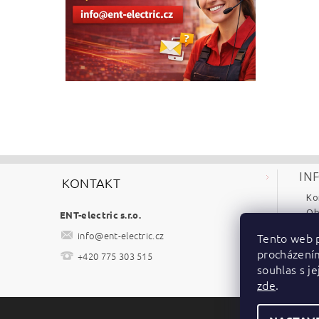
IN
KONTAKT
Ko
Ob
ENT-electric s.r.o.
Re
info
@
ent-electric.cz
Tento web p
Po
procházení
+420 775 303 515
Ke
souhlas s je
zde
.