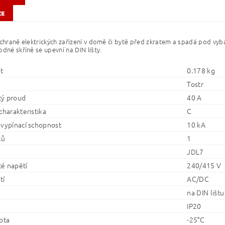
ZE
ochraně elektrických zařízení v domě či bytě před zkratem a spadá pod vyba
odné skříně se upevní na DIN lišty.
t
0.178 kg
Tostr
ý proud
40 A
charakteristika
C
 vypínací schopnost
10 kA
lů
1
JDL7
é napětí
240/415 V
tí
AC/DC
na DIN lištu
IP20
ota
-25°C