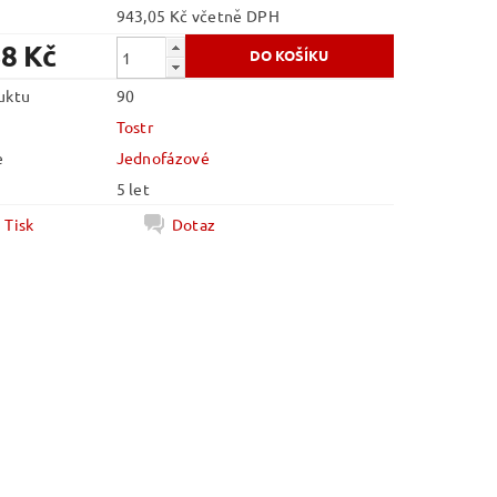
943,05 Kč včetně DPH
38 Kč
uktu
90
Tostr
e
Jednofázové
5 let
Tisk
Dotaz