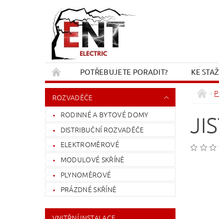
POTŘEBUJETE PORADIT?
KE STA
REKLAMACE A VRÁCENÍ
KONTAKT
P
ROZVADĚČE
RODINNÉ A BYTOVÉ DOMY
JI
DISTRIBUČNÍ ROZVADĚČE
ELEKTROMĚROVÉ
MODULOVÉ SKŘÍNĚ
PLYNOMĚROVÉ
PRÁZDNÉ SKŘÍNĚ
VNITŘNÍ INSTALACE