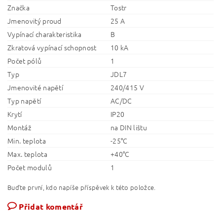
Značka
Tostr
Jmenovitý proud
25 A
Vypínací charakteristika
B
Zkratová vypínací schopnost
10 kA
Počet pólů
1
Typ
JDL7
Jmenovité napětí
240/415 V
Typ napětí
AC/DC
Krytí
IP20
Montáž
na DIN lištu
Min. teplota
-25°C
Max. teplota
+40°C
Počet modulů
1
Buďte první, kdo napíše příspěvek k této položce.
Přidat komentář