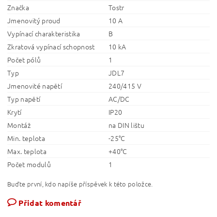
Značka
Tostr
Jmenovitý proud
10 A
Vypínací charakteristika
B
Zkratová vypínací schopnost
10 kA
Počet pólů
1
Typ
JDL7
Jmenovité napětí
240/415 V
Typ napětí
AC/DC
Krytí
IP20
Montáž
na DIN lištu
Min. teplota
-25°C
Max. teplota
+40°C
Počet modulů
1
Buďte první, kdo napíše příspěvek k této položce.
Přidat komentář