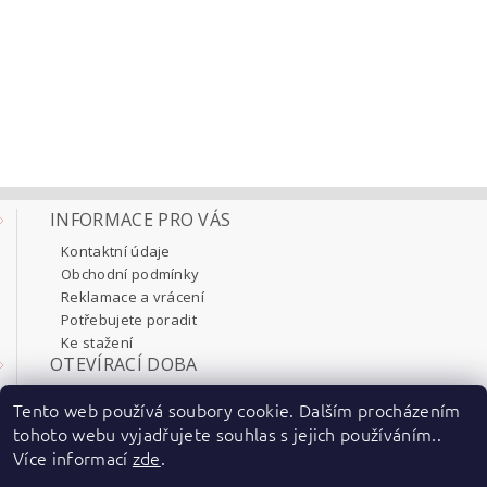
INFORMACE PRO VÁS
Kontaktní údaje
Obchodní podmínky
Reklamace a vrácení
Potřebujete poradit
Ke stažení
OTEVÍRACÍ DOBA
Pondělí 8:00 - 17:30
Tento web používá soubory cookie. Dalším procházením
Úterý 8:00 - 17:30
tohoto webu vyjadřujete souhlas s jejich používáním..
Středa 8:00 - 17:30
Více informací
zde
.
Čtvrtek 8:00 - 17:30