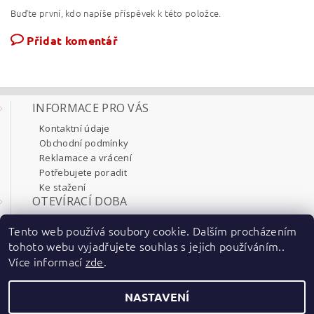
Buďte první, kdo napíše příspěvek k této položce.
Přidat komentář
INFORMACE PRO VÁS
Kontaktní údaje
Obchodní podmínky
Reklamace a vrácení
Potřebujete poradit
Ke stažení
OTEVÍRACÍ DOBA
Pondělí 8:00 - 17:30
Tento web používá soubory cookie. Dalším procházením
Úterý 8:00 - 17:30
tohoto webu vyjadřujete souhlas s jejich používáním..
Středa 8:00 - 17:30
Více informací
zde
.
Čtvrtek 8:00 - 17:30
Pátek 8:00 - 17:30
NASTAVENÍ