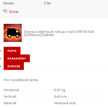
Záruka
5 let
Dotaz
Doprava zdarma při nákupu nad 5 000 Kč kód:
DOPRAVAZDARMA
POPIS
PARAMETRY
DISKUZE
Pro rozvaděčové zámky
Hmotnost
0.01 kg
Velikost
6x6 mm
Materiál
nerezová ocel