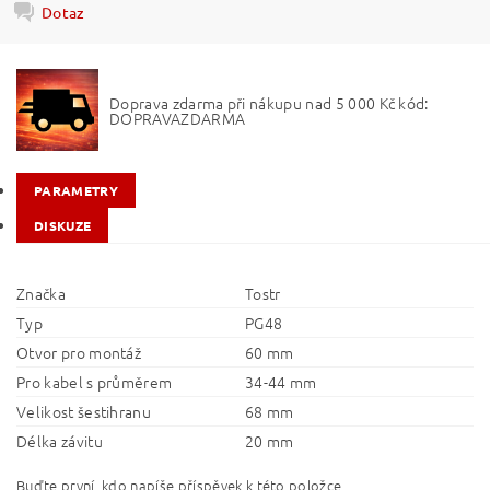
Dotaz
Doprava zdarma při nákupu nad 5 000 Kč kód:
DOPRAVAZDARMA
PARAMETRY
DISKUZE
Značka
Tostr
Typ
PG48
Otvor pro montáž
60 mm
Pro kabel s průměrem
34-44 mm
Velikost šestihranu
68 mm
Délka závitu
20 mm
Buďte první, kdo napíše příspěvek k této položce.