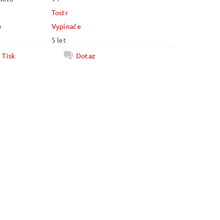
Tostr
e
Vypínače
5 let
Tisk
Dotaz