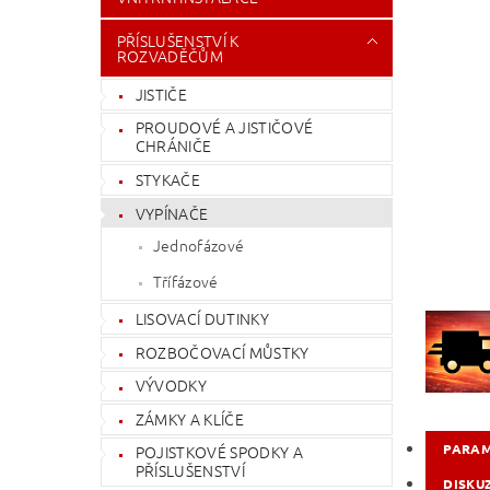
PŘÍSLUŠENSTVÍ K
ROZVADĚČŮM
JISTIČE
PROUDOVÉ A JISTIČOVÉ
CHRÁNIČE
STYKAČE
VYPÍNAČE
Jednofázové
Třífázové
LISOVACÍ DUTINKY
ROZBOČOVACÍ MŮSTKY
VÝVODKY
ZÁMKY A KLÍČE
PARA
POJISTKOVÉ SPODKY A
PŘÍSLUŠENSTVÍ
DISKU