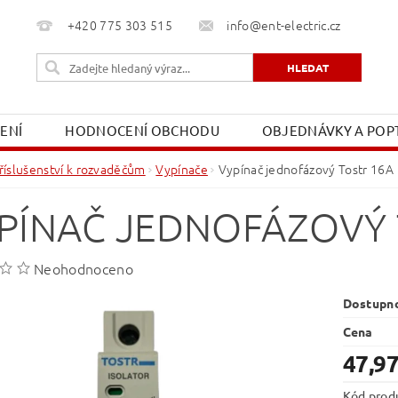
+420 775 303 515
info@ent-electric.cz
ŽENÍ
HODNOCENÍ OBCHODU
OBJEDNÁVKY A POPT
OBCHODNÍ PODMÍNKY
MOJE OBJEDNÁVKA
říslušenství k rozvaděčům
Vypínače
Vypínač jednofázový Tostr 16A
PÍNAČ JEDNOFÁZOVÝ 
Neohodnoceno
Dostupn
Cena
47,97
Kód prod