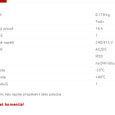
t
0.178 kg
Tostr
ý proud
16 A
lů
1
é napětí
240/415 V
tí
AC/DC
IP20
na DIN lištu
ota
-25°C
lota
+40°C
odulů
1
ní, kdo napíše příspěvek k této položce.
at komentář