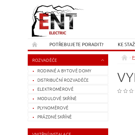
POTŘEBUJETE PORADIT?
KE STA
REKLAMACE A VRÁCENÍ
KONTAKT
P
ROZVADĚČE
RODINNÉ A BYTOVÉ DOMY
VY
DISTRIBUČNÍ ROZVADĚČE
ELEKTROMĚROVÉ
MODULOVÉ SKŘÍNĚ
PLYNOMĚROVÉ
PRÁZDNÉ SKŘÍNĚ
VNITŘNÍ INSTALACE