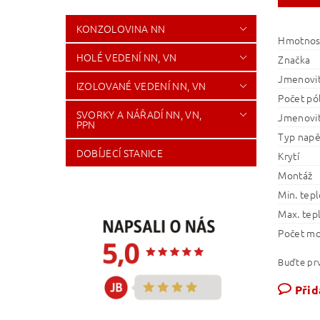
KONZOLOVINA NN
Hmotnos
HOLÉ VEDENÍ NN, VN
Značka
Jmenovit
IZOLOVANÉ VEDENÍ NN, VN
Počet pó
SVORKY A NÁŘADÍ NN, VN,
Jmenovit
PPN
Typ napě
DOBÍJECÍ STANICE
Krytí
Montáž
Min. tepl
Max. tep
Počet m
Buďte prv
Přid