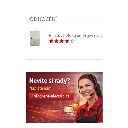
HODNOCENÍ
Plastový elektroměrový rozvaděč ER 212 NVP7P 40A QM (3f 1/2 S) 1bod. (O3/4)
|